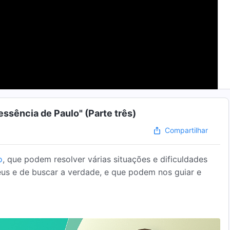
essência de Paulo" (Parte três)
Compartilhar
o
, que podem resolver várias situações e dificuldades
us e de buscar a verdade, e que podem nos guiar e