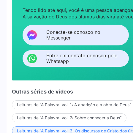
Tendo lido até aqui, você é uma pessoa abençoa
A salvação de Deus dos últimos dias virá até voc
Conecte-se conosco no
Messenger
Entre em contato conosco pelo
Whatsapp
Outras séries de vídeos
Leituras de “A Palavra, vol. 1: A aparição e a obra de Deus”
Leituras de “A Palavra, vol. 2: Sobre conhecer a Deus”
Leituras de “A Palavra, vol. 3: Os discursos de Cristo dos úl