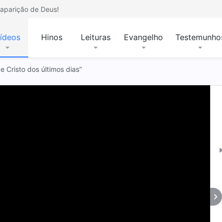
aparição de Deus!
ídeos
Hinos
Leituras
Evangelho
Testemunho
de Cristo dos últimos dias”