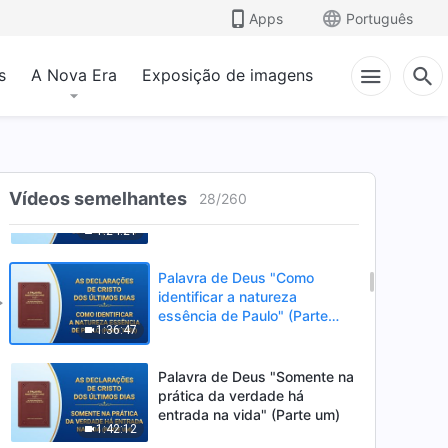
se conhecer os feitos de
Apps
Português
51:50
Deus" (Parte dois)
s
A Nova Era
Exposição de imagens
Palavra de Deus "Como
identificar a natureza
essência de Paulo" (Parte um)
1:18:30
Palavra de Deus "Como
Vídeos semelhantes
identificar a natureza
28
/
260
essência de Paulo" (Parte
1:24:21
dois)
Palavra de Deus "Como
identificar a natureza
essência de Paulo" (Parte
1:36:47
três)
Palavra de Deus "Somente na
prática da verdade há
entrada na vida" (Parte um)
1:42:12