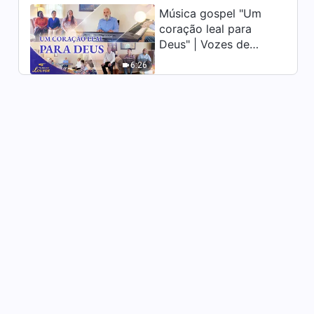
(Parte três)
Música gospel "Um
Palavra de Deus "Somente
coração leal para
resolvendo suas noções
Deus" | Vozes de
alguém pode iniciar a trilha
1:12:59
certa da crença em Deus (3)"
louvor 2026
6:26
(Parte um)
Palavra de Deus "Somente
resolvendo suas noções
alguém pode iniciar a trilha
1:07:39
certa da crença em Deus (3)"
(Parte dois)