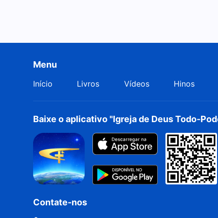
Menu
Início
Livros
Vídeos
Hinos
Baixe o aplicativo "Igreja de Deus Todo-Po
Contate-nos