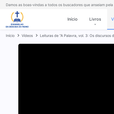
Damos as boas-vindas a todos os buscadores que anseiam pela 
Início
Livros
V
Início
Vídeos
Leituras de “A Palavra, vol. 3: Os discursos 