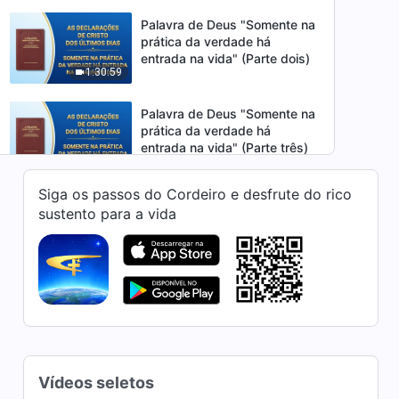
Palavra de Deus "Somente na
prática da verdade há
entrada na vida" (Parte dois)
1:30:59
Palavra de Deus "Somente na
prática da verdade há
entrada na vida" (Parte três)
1:18:22
Siga os passos do Cordeiro e desfrute do rico
Palavra de Deus "Somente
sustento para a vida
resolvendo suas noções
alguém pode iniciar a trilha
1:07:53
certa da crença em Deus (1)"
(Parte um)
Palavra de Deus "Somente
resolvendo suas noções
alguém pode iniciar a trilha
58:11
certa da crença em Deus (1)"
(Parte dois)
Palavra de Deus "Somente
Vídeos seletos
resolvendo suas noções