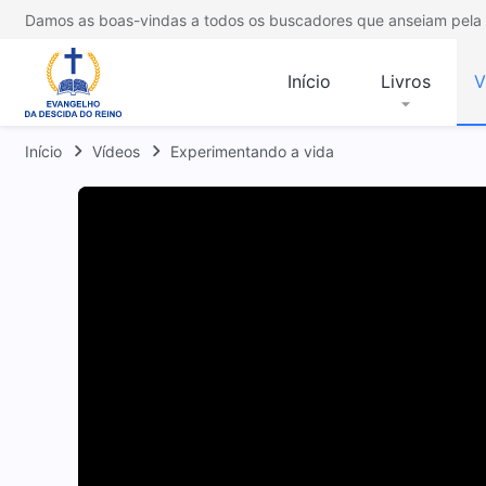
Damos as boas-vindas a todos os buscadores que anseiam pela 
Início
Livros
V
Início
Vídeos
Experimentando a vida