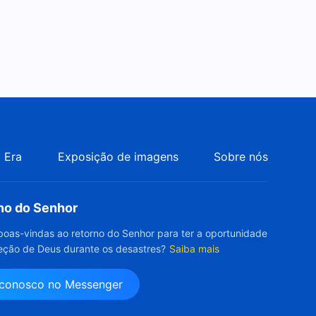
Testemunhos experienciais
cristãos, Ep. 932: Buscar
apenas desfrutar das graças
49:57
é crer verdadeiramente em
Deus?
Testemunhos experienciais
cristãos, Ep. 930:
Despertando do sonho de
46:55
ganhar bênçãos
 Era
Exposição de imagens
Sobre nós
Testemunhos experienciais
cristãos, Ep. 931: Não me
preocupo mais com o
41:06
emprego de meu filho
rno do Senhor
Testemunhos experienciais
boas-vindas ao retorno do Senhor para ter a oportunidade
cristãos, Ep. 929: Por trás da
eção de Deus durante os desastres?
Saiba mais
busca pela liderança
40:04
 conosco no Messenger