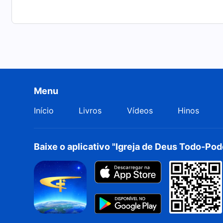
Menu
Início
Livros
Vídeos
Hinos
Baixe o aplicativo "Igreja de Deus Todo-Po