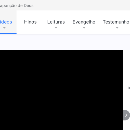
aparição de Deus!
ídeos
Hinos
Leituras
Evangelho
Testemunho