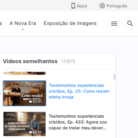
após um fracasso amargo
Apps
Português
48:53
s
A Nova Era
Exposição de imagens
Testemunhos experienciais
cristãos, Ep. 953: Ser
perfunctório no dever é
43:46
realmente perigoso
Testemunhos experienciais
cristãos, Ep. 952: Não desisto
Vídeos semelhantes
17
/
875
mais de mim por causa do
35:33
meu calibre baixo
Testemunhos experienciais
cristãos, Ep. 25: Como resolvi
minha inveja
52:01
Testemunhos experienciais
cristãos, Ep. 433: Agora sou
capaz de tratar meu dever
38:11
corretamente