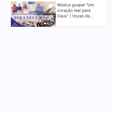
Música gospel "Um
Testemunhos experienciais
coração leal para
cristãos, Ep. 942: Uma
Deus" | Vozes de
experiência especial de regar
50:24
os recém-chegados
louvor 2026
6:26
Testemunhos experienciais
cristãos, Ep. 940: A bondade
dos pais é uma dívida que
43:58
nunca pode ser paga?
Testemunhos experienciais
cristãos, Ep. 939: Meu dever
ou minha carreira?
52:55
Testemunhos experienciais
cristãos, Ep. 938: A ideia de
criar filhos para que cuidem
47:41
de você na velhice é correta?
Testemunhos experienciais
cristãos, Ep. 937: Não deixe