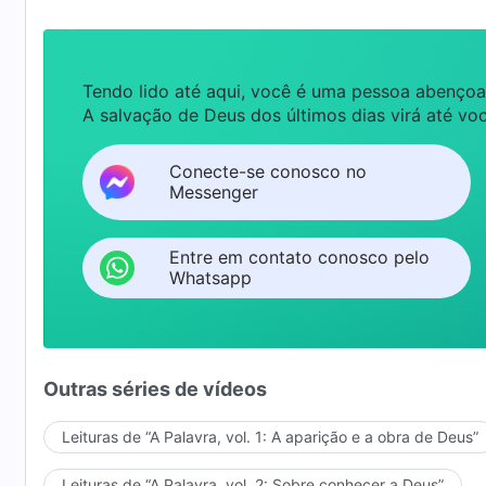
Tendo lido até aqui, você é uma pessoa abençoa
A salvação de Deus dos últimos dias virá até voc
Conecte-se conosco no
Messenger
Entre em contato conosco pelo
Whatsapp
Outras séries de vídeos
Leituras de “A Palavra, vol. 1: A aparição e a obra de Deus”
Leituras de “A Palavra, vol. 2: Sobre conhecer a Deus”