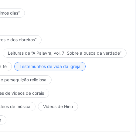
timos dias”
res e dos obreiros”
Leituras de “A Palavra, vol. 7: Sobre a busca da verdade”
a fé
Testemunhos de vida da igreja
de perseguição religiosa
es de vídeos de corais
deos de música
Vídeos de Hino
e