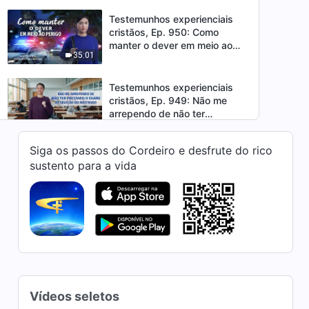
Testemunhos experienciais
cristãos, Ep. 950: Como
manter o dever em meio ao
35:01
perigo
Testemunhos experienciais
cristãos, Ep. 949: Não me
arrependo de não ter
51:26
prestado o exame de seleção
do mestrado
Siga os passos do Cordeiro e desfrute do rico
Testemunhos experienciais
sustento para a vida
cristãos, Ep. 948: Não há
distinções de status entre os
35:40
diferentes deveres
Testemunhos experienciais
cristãos, Ep. 947: Já não
reclamo que meu destino é
55:09
ruim
Testemunhos experienciais
Vídeos seletos
cristãos, Ep. 946: Aprendi a