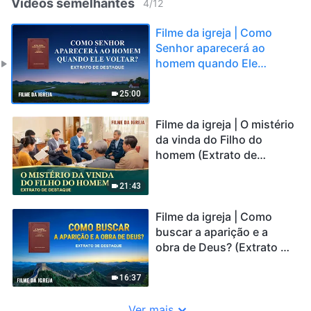
Vídeos semelhantes
4
/
12
Filme da igreja | Como
Senhor aparecerá ao
homem quando Ele
voltar? (Extrato de
destaque)
25:00
Filme da igreja | O mistério
da vinda do Filho do
homem (Extrato de
destaque)
21:43
Filme da igreja | Como
buscar a aparição e a
obra de Deus? (Extrato de
destaque)
16:37
Ver mais