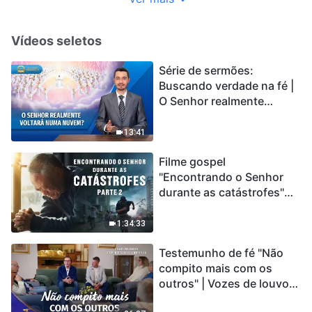
Vídeos seletos
Série de sermões:
Buscando verdade na fé |
O Senhor realmente
voltará numa nuvem?
13:41
Filme gospel
"Encontrando o Senhor
durante as catástrofes"
(Parte 2) A Terra está
entrando em um “Evento
1:34:33
de extinção em massa”. As
Testemunho de fé "Não
catástrofes ccontecem, a
compito mais com os
humanidade está
outros" | Vozes de louvor
entrando em contagem
2026
regressiva, você