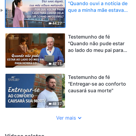
"Quando ouvi a notícia de
que a minha mãe estava
gravemente doente"
44:27
Testemunho de fé
"Quando não pude estar
ao lado do meu pai para
honrá-lo"
47:15
Testemunho de fé
"Entregar-se ao conforto
causará sua morte"
48:37
Ver mais