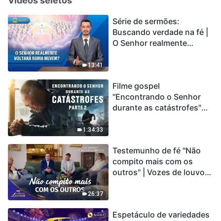
Vídeos seletos
Série de sermões:
Buscando verdade na fé |
O Senhor realmente
voltará numa nuvem?
13:41
Filme gospel
"Encontrando o Senhor
durante as catástrofes"
(Parte 2) A Terra está
entrando em um “Evento
1:34:33
de extinção em massa”. As
Testemunho de fé "Não
catástrofes ccontecem, a
compito mais com os
humanidade está
outros" | Vozes de louvor
entrando em contagem
2026
regressiva, você
encontrou uma maneira
26:37
de sobreviver?
Espetáculo de variedades