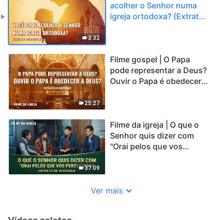
acolher o Senhor numa
igreja ortodoxa? (Extrato
de destaque)
3:32
Filme gospel | O Papa
pode representar a Deus?
Ouvir o Papa é obedecer a
Deus? (Extrato de
destaque)
25:27
Filme da igreja | O que o
Senhor quis dizer com
"Orai pelos que vos
perseguem"? (Extrato de
destaque)
37:09
Ver mais