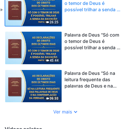
o temor de Deus é
possível trilhar a senda da
salvação" (Parte dois)
26:25
Palavra de Deus "Só com
o temor de Deus é
possível trilhar a senda da
salvação" (Parte três)
45:44
Palavra de Deus "Só na
leitura frequente das
palavras de Deus e na
contemplação da verdade
existe um caminho
36:33
adiante" (Parte um)
Ver mais