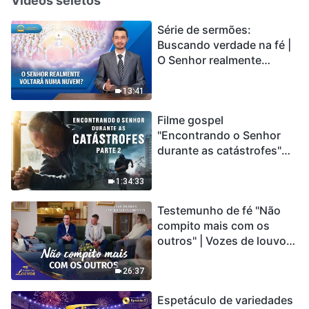
Vídeos seletos
Série de sermões:
Buscando verdade na fé |
O Senhor realmente
voltará numa nuvem?
13:41
Filme gospel
"Encontrando o Senhor
durante as catástrofes"
(Parte 2) A Terra está
entrando em um “Evento
1:34:33
de extinção em massa”. As
Testemunho de fé "Não
catástrofes ccontecem, a
compito mais com os
humanidade está
outros" | Vozes de louvor
entrando em contagem
2026
regressiva, você
encontrou uma maneira
26:37
de sobreviver?
Espetáculo de variedades