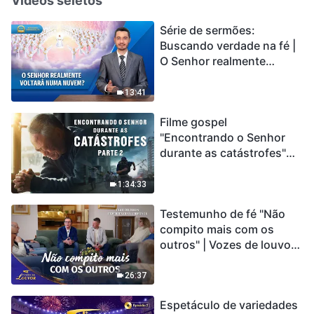
Vídeos seletos
Série de sermões:
Buscando verdade na fé |
O Senhor realmente
voltará numa nuvem?
13:41
Filme gospel
"Encontrando o Senhor
durante as catástrofes"
(Parte 2) A Terra está
entrando em um “Evento
1:34:33
de extinção em massa”. As
Testemunho de fé "Não
catástrofes ccontecem, a
compito mais com os
humanidade está
outros" | Vozes de louvor
entrando em contagem
2026
regressiva, você
encontrou uma maneira
26:37
de sobreviver?
Espetáculo de variedades