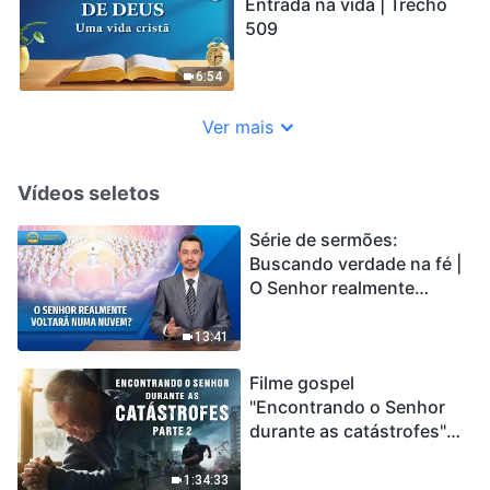
Entrada na vida | Trecho
509
6:54
Ver mais
Vídeos seletos
Série de sermões:
Buscando verdade na fé |
O Senhor realmente
voltará numa nuvem?
13:41
Filme gospel
"Encontrando o Senhor
durante as catástrofes"
(Parte 2) A Terra está
entrando em um “Evento
1:34:33