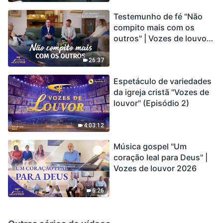
de extinção em massa”. As
Testemunho de fé "Não
catástrofes ccontecem, a
compito mais com os
humanidade está
outros" | Vozes de louvor
entrando em contagem
2026
regressiva, você
encontrou uma maneira
26:37
de sobreviver?
Espetáculo de variedades
da igreja cristã "Vozes de
louvor" (Episódio 2)
4:03:12
Música gospel "Um
coração leal para Deus" |
Vozes de louvor 2026
6:26