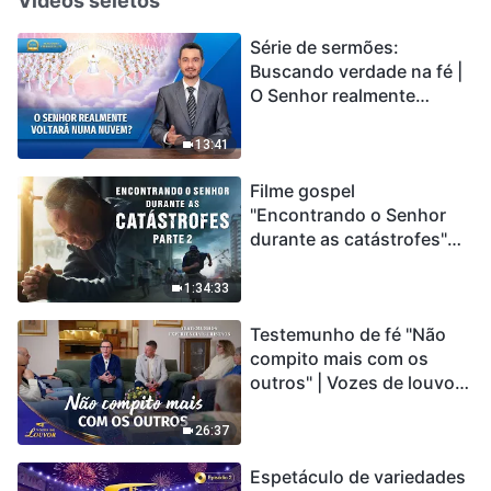
Vídeos seletos
Série de sermões:
Buscando verdade na fé |
O Senhor realmente
voltará numa nuvem?
13:41
Filme gospel
"Encontrando o Senhor
durante as catástrofes"
(Parte 2) A Terra está
entrando em um “Evento
1:34:33
de extinção em massa”. As
Testemunho de fé "Não
catástrofes ccontecem, a
compito mais com os
humanidade está
outros" | Vozes de louvor
entrando em contagem
2026
regressiva, você
encontrou uma maneira
26:37
de sobreviver?
Espetáculo de variedades