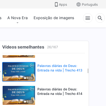
Apps
Português
6:32
s
A Nova Era
Exposição de imagens
Palavras diárias de Deus:
Entrada na vida | Trecho 411
5:26
Palavras diárias de Deus:
Vídeos semelhantes
Entrada na vida | Trecho 412
26
/
167
8:17
Palavras diárias de Deus:
Entrada na vida | Trecho 413
9:23
Palavras diárias de Deus:
Entrada na vida | Trecho 414
9:07