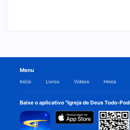
Menu
Início
Livros
Vídeos
Hinos
Baixe o aplicativo "Igreja de Deus Todo-Po