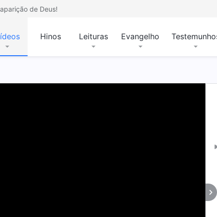
aparição de Deus!
ídeos
Hinos
Leituras
Evangelho
Testemunho