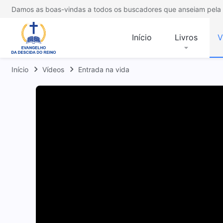
Damos as boas-vindas a todos os buscadores que anseiam pela 
Início
Livros
V
Início
Vídeos
Entrada na vida