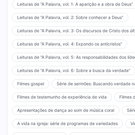
Deus e como o seu espírito é comovido, independent
Leituras de “A Palavra, vol. 1: A aparição e a obra de Deus”
precisam aquietar seu coração diante de Deus com co
à vida espiritual verdadeira, então nesse dia sua vida
Leituras de “A Palavra, vol. 2: Sobre conhecer a Deus”
claro. Se você viver esse tipo de vida espiritual tod
Leituras de “A Palavra, vol. 3: Os discursos de Cristo dos úl
para a posse de Deus, seu espírito se tornará cada v
você se tornará mais capaz de trilhar a senda pela q
Leituras de “A Palavra, vol. 4: Expondo os anticristos”
bênçãos maiores. O propósito da sua vida espiritual 
Não é observar regras nem dirigir rituais religiosos
Leituras de “A Palavra, vol. 5: As responsabilidades dos líde
disciplinar verdadeiramente seu corpo — isso é o qu
com o máximo esforço. Quanto melhor a sua coopera
Leituras de “A Palavra, vol. 6: Sobre a busca da verdade”
será capaz de voltar para Deus e mais você será cap
Filmes gospel
Série de sermões: Buscando verdade n
Deus ganhará completamente o seu coração. Ninguém 
você pertencerá completamente a Deus. Se trilhar es
Filmes de testemunho de experiência de vida
Filmes 
em todo o tempo e o esclarecerá em tudo que você n
da sua cooperação. É por isso que Deus sempre diz
Apresentações de dança ao som de música coral
Séri
recompensarei em dobro”. Vocês precisam ver clarame
então precisam fazer tudo que podem para satisfaze
A vida na igreja: série de programas de variedades
Ví
alcançar uma vida espiritual. No início, talvez você