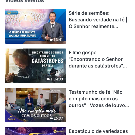
Vídeos seletos
Série de sermões:
Buscando verdade na fé |
O Senhor realmente
voltará numa nuvem?
13:41
Filme gospel
"Encontrando o Senhor
durante as catástrofes"
(Parte 2) A Terra está
entrando em um “Evento
1:34:33
de extinção em massa”. As
Testemunho de fé "Não
catástrofes ccontecem, a
compito mais com os
humanidade está
outros" | Vozes de louvor
entrando em contagem
2026
regressiva, você
encontrou uma maneira
26:37
de sobreviver?
Espetáculo de variedades