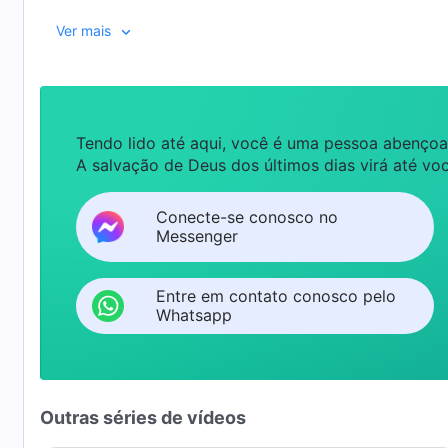
se deve buscar na vida? Depois de ler as palavras de
Ver mais
Tendo lido até aqui, você é uma pessoa abençoa
A salvação de Deus dos últimos dias virá até voc
Conecte-se conosco no
Messenger
Entre em contato conosco pelo
Whatsapp
Outras séries de vídeos