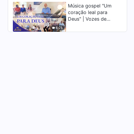
Música gospel "Um
Testemunhos experienciais
coração leal para
cristãos, Ep. 947: Já não
Deus" | Vozes de
reclamo que meu destino é
55:09
louvor 2026
ruim
6:26
Testemunhos experienciais
cristãos, Ep. 946: Aprendi a
cooperar em harmonia com os
36:47
outros
Testemunhos experienciais
cristãos, Ep. 945: Finalmente
ganhei alguma
1:00:02
autoconsciência
Testemunhos experienciais
cristãos, Ep. 944: Minha
doença foi uma bênção de
32:27
Deus para mim
Testemunhos experienciais
cristãos, Ep. 943: Uma