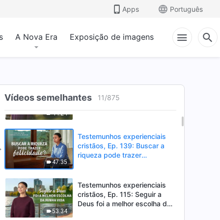
desempenhando dever de
Apps
Português
48:43
hospedagem
s
A Nova Era
Exposição de imagens
Testemunhos experienciais
cristãos, Ep. 278: Agora
consigo tratar as pessoas de
38:40
acordo com os princípios
Testemunhos experienciais
Vídeos semelhantes
cristãos, Ep. 244: Renunciar e
11
/
875
despender por Deus deve ser
44:24
recompensado com bênçãos?
Testemunhos experienciais
cristãos, Ep. 139: Buscar a
riqueza pode trazer
47:35
felicidade?
Testemunhos experienciais
cristãos, Ep. 115: Seguir a
Deus foi a melhor escolha da
53:34
minha vida