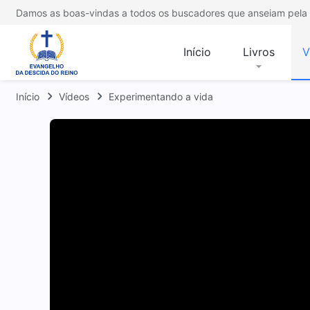
Damos as boas-vindas a todos os buscadores que anseiam pela 
Início
Livros
V
Início
Vídeos
Experimentando a vida