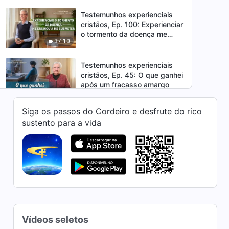
Testemunhos experienciais
cristãos, Ep. 100: Experienciar
o tormento da doença me
37:10
ensinou a me submeter
Testemunhos experienciais
cristãos, Ep. 45: O que ganhei
após um fracasso amargo
48:53
Siga os passos do Cordeiro e desfrute do rico
Testemunhos experienciais
sustento para a vida
cristãos, Ep. 953: Ser
perfunctório no dever é
43:46
realmente perigoso
Testemunhos experienciais
cristãos, Ep. 952: Não desisto
mais de mim por causa do
35:33
meu calibre baixo
Testemunhos experienciais
Vídeos seletos
cristãos, Ep. 25: Como resolvi