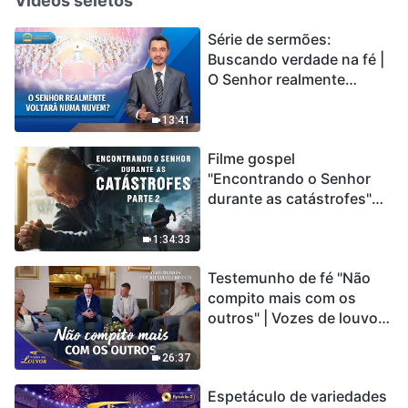
Vídeos seletos
Série de sermões:
Buscando verdade na fé |
O Senhor realmente
voltará numa nuvem?
13:41
Filme gospel
"Encontrando o Senhor
durante as catástrofes"
(Parte 2) A Terra está
entrando em um “Evento
1:34:33
de extinção em massa”. As
Testemunho de fé "Não
catástrofes ccontecem, a
compito mais com os
humanidade está
outros" | Vozes de louvor
entrando em contagem
2026
regressiva, você
encontrou uma maneira
26:37
de sobreviver?
Espetáculo de variedades