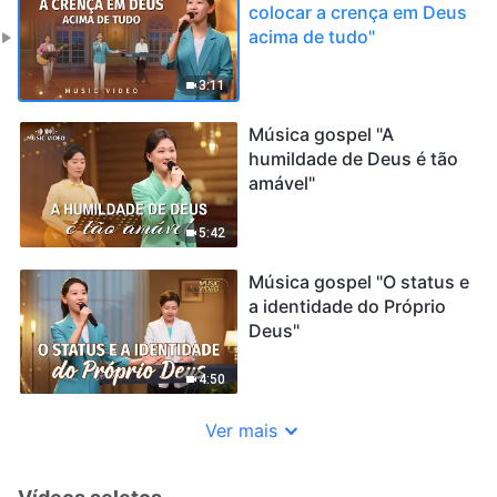
colocar a crença em Deus
acima de tudo"
3:11
Música gospel "A
humildade de Deus é tão
amável"
5:42
Música gospel "O status e
a identidade do Próprio
Deus"
4:50
Ver mais