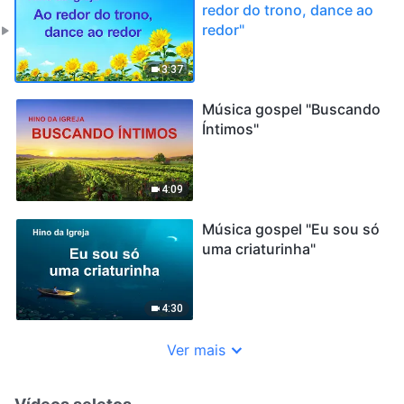
redor do trono, dance ao
redor"
3:37
Música gospel "Buscando
Íntimos"
4:09
Música gospel "Eu sou só
uma criaturinha"
4:30
Ver mais