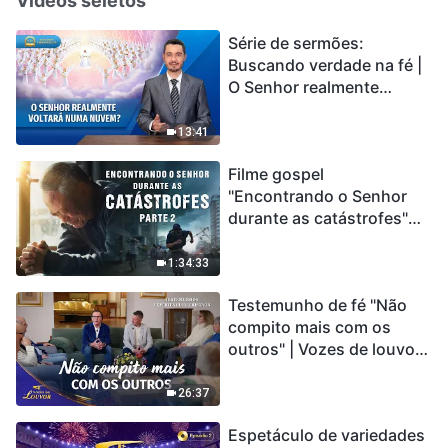
Vídeos seletos
Série de sermões:
Buscando verdade na fé |
O Senhor realmente
voltará numa nuvem?
13:41
Filme gospel
"Encontrando o Senhor
durante as catástrofes"
(Parte 2) A Terra está
entrando em um “Evento
1:34:33
de extinção em massa”. As
Testemunho de fé "Não
catástrofes ccontecem, a
compito mais com os
humanidade está
outros" | Vozes de louvor
entrando em contagem
2026
regressiva, você
encontrou uma maneira
26:37
de sobreviver?
Espetáculo de variedades