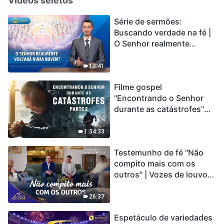
Vídeos seletos
Série de sermões:
Buscando verdade na fé |
O Senhor realmente
voltará numa nuvem?
13:41
Filme gospel
"Encontrando o Senhor
durante as catástrofes"
(Parte 2) A Terra está
entrando em um “Evento
1:34:33
de extinção em massa”. As
Testemunho de fé "Não
catástrofes ccontecem, a
compito mais com os
humanidade está
outros" | Vozes de louvor
entrando em contagem
2026
regressiva, você
encontrou uma maneira
26:37
de sobreviver?
Espetáculo de variedades