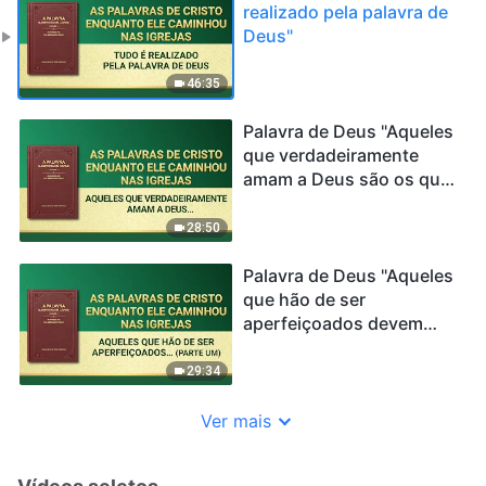
realizado pela palavra de
Deus"
46:35
Palavra de Deus "Aqueles
que verdadeiramente
amam a Deus são os que
podem se submeter
totalmente à Sua
28:50
praticidade"
Palavra de Deus "Aqueles
que hão de ser
aperfeiçoados devem
passar pelo refinamento"
29:34
Ver mais