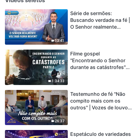
Vídeos seletos
Série de sermões:
Buscando verdade na fé |
O Senhor realmente
voltará numa nuvem?
13:41
Filme gospel
"Encontrando o Senhor
durante as catástrofes"
(Parte 2) A Terra está
entrando em um “Evento
1:34:33
de extinção em massa”. As
Testemunho de fé "Não
catástrofes ccontecem, a
compito mais com os
humanidade está
outros" | Vozes de louvor
entrando em contagem
2026
regressiva, você
encontrou uma maneira
26:37
de sobreviver?
Espetáculo de variedades