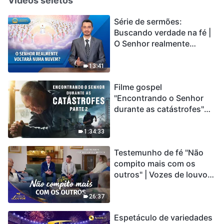
Vídeos seletos
Série de sermões:
Buscando verdade na fé |
O Senhor realmente
voltará numa nuvem?
13:41
Filme gospel
"Encontrando o Senhor
durante as catástrofes"
(Parte 2) A Terra está
entrando em um “Evento
1:34:33
de extinção em massa”. As
Testemunho de fé "Não
catástrofes ccontecem, a
compito mais com os
humanidade está
outros" | Vozes de louvor
entrando em contagem
2026
regressiva, você
encontrou uma maneira
26:37
de sobreviver?
Espetáculo de variedades