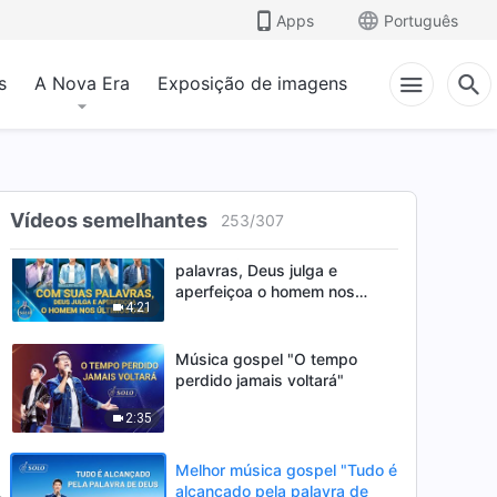
Apps
Português
Música gospel "Siga as
palavras de Deus e você não
se perderá"
s
A Nova Era
Exposição de imagens
5:17
Musica e louvore "O amor de
Deus não é possuído por
nenhum ser criado"
4:41
Vídeos semelhantes
253
/
307
Música gospel "Com Suas
palavras, Deus julga e
aperfeiçoa o homem nos
4:21
últimos dias"
Música gospel "O tempo
perdido jamais voltará"
2:35
Melhor música gospel "Tudo é
alcançado pela palavra de