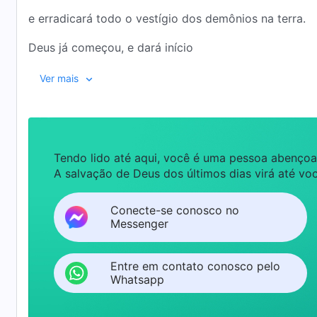
e erradicará todo o vestígio dos demônios na terra.
Deus já começou, e dará início
à primeira etapada de Sua obra de castigo
Ver mais
no lugar da morada do grande dragão vermelho.
Então, pode ser visto que o castigo de Deus
Tendo lido até aqui, você é uma pessoa abençoa
recaiu sobre o universo inteiro
A salvação de Deus dos últimos dias virá até voc
e que o grande dragão vermelho e todos os tipos de 
Conecte-se conosco no
serão impotentes para escapar do castigo de Deus,
Messenger
porque Ele enxerga todos os países, enxerga todos o
Entre em contato conosco pelo
II
Whatsapp
Quando a obra de Deus na terra estiver completa,