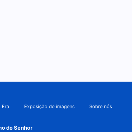
Criador em relação à
6:28
humanidade"
Musica e louvore "A
humildade de Deus é tão
amável"
5:04
Música gospel "Eu quero
buscar amar a Deus"
3:31
Música gospel "Como é ótimo
Deus Todo-Poderoso ter
chegado"
3:34
 Era
Exposição de imagens
Sobre nós
Música gospel "A palavra de
Deus é a verdade
eternamente imutável"
5:36
rno do Senhor