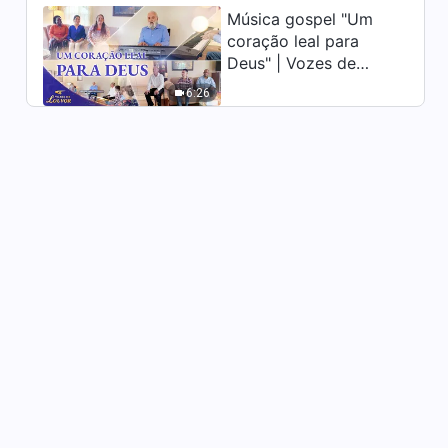
Música gospel "Um
3:24
coração leal para
Deus" | Vozes de
Musica e louvore "Ofertando
louvor 2026
o sacrifício mais caro a Deus"
6:26
6:56
Música gospel "O significado
da aparição de Deus"
4:59
Música gospel "É Deus Todo-
Poderoso quem nos salva"
4:32
Música gospel "Você deve
abandonar tudo pela
verdade"
3:34