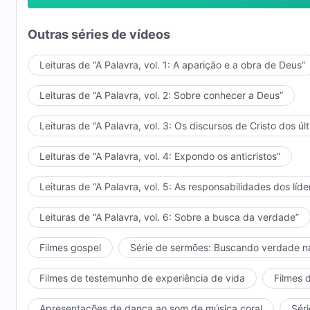
isto é, quando a era do julgamento tiver chegado ao 
Outras séries de vídeos
Ele castigará formalmente o grande dragão vermelho
Leituras de “A Palavra, vol. 1: A aparição e a obra de Deus”
O povo de Deus certamente verá
Leituras de “A Palavra, vol. 2: Sobre conhecer a Deus”
Seu justo castigo ao grande dragão vermelho
Leituras de “A Palavra, vol. 3: Os discursos de Cristo dos úl
derramará louvor por causa de Sua justiça,
Leituras de “A Palavra, vol. 4: Expondo os anticristos”
e para sempre exaltará Seu santo nome,
Leituras de “A Palavra, vol. 5: As responsabilidades dos líde
exaltará Seu santo nome por causa de Sua justiça.
Leituras de “A Palavra, vol. 6: Sobre a busca da verdade”
Portanto, vocês cumprirão formalmente seu dever
e louvarão a Deus formalmente por todas as terras,
Filmes gospel
Série de sermões: Buscando verdade n
para todo o sempre,
Filmes de testemunho de experiência de vida
Filmes 
para todo o sempre!
Apresentações de dança ao som de música coral
Séri