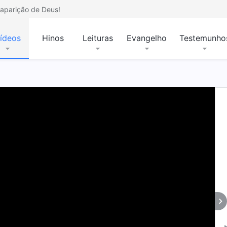
aparição de Deus!
ídeos
Hinos
Leituras
Evangelho
Testemunho