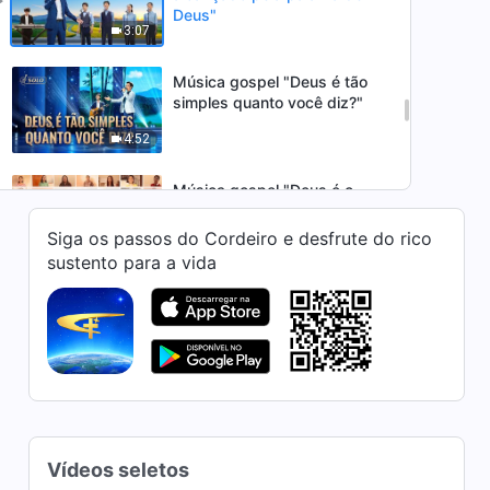
Deus"
3:07
Música gospel "Deus é tão
simples quanto você diz?"
4:52
Música gospel "Deus é o
Princípio e o Fim"
Siga os passos do Cordeiro e desfrute do rico
3:51
sustento para a vida
Musica e louvore "A glória de
Deus brilha do Oriente"
4:17
Música gospel "Entregue seu
coração diante de Deus se
você crer Nele"
3:52
Vídeos seletos