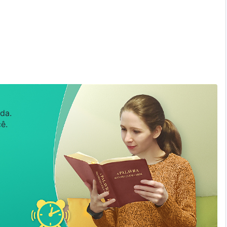
da.
ê.
espíritos impuros
s países.