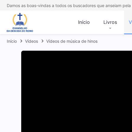
Damos as boas-vindas a todos os buscadores que anseiam pela 
Início
Livros
V
Início
Vídeos
Vídeos de música de hinos