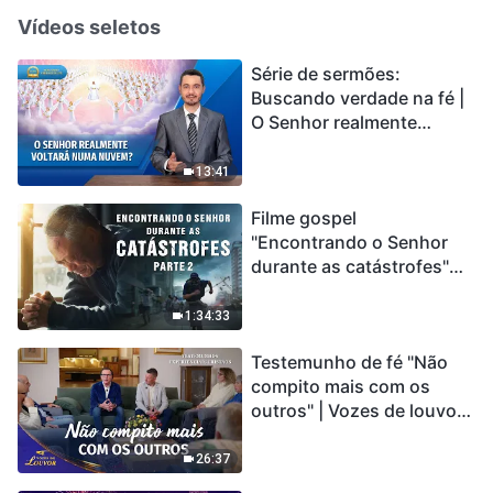
Vídeos seletos
Série de sermões:
Buscando verdade na fé |
O Senhor realmente
voltará numa nuvem?
13:41
Filme gospel
"Encontrando o Senhor
durante as catástrofes"
(Parte 2) A Terra está
entrando em um “Evento
1:34:33
de extinção em massa”. As
Testemunho de fé "Não
catástrofes ccontecem, a
compito mais com os
humanidade está
outros" | Vozes de louvor
entrando em contagem
2026
regressiva, você
encontrou uma maneira
26:37
de sobreviver?