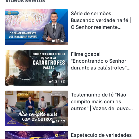
Vídeos seletos
Série de sermões:
Buscando verdade na fé |
O Senhor realmente
voltará numa nuvem?
13:41
Filme gospel
"Encontrando o Senhor
durante as catástrofes"
(Parte 2) A Terra está
entrando em um “Evento
1:34:33
de extinção em massa”. As
Testemunho de fé "Não
catástrofes ccontecem, a
compito mais com os
humanidade está
outros" | Vozes de louvor
entrando em contagem
2026
regressiva, você
encontrou uma maneira
26:37
de sobreviver?
Espetáculo de variedades