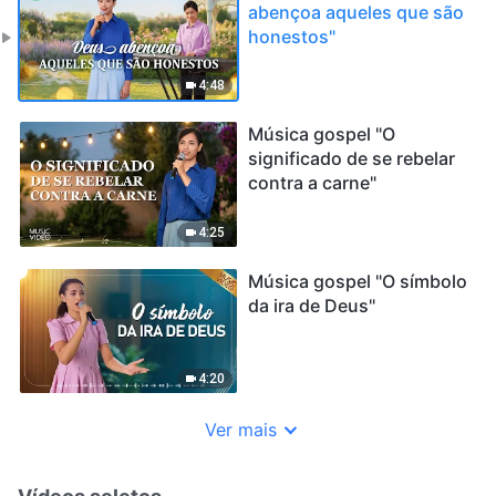
abençoa aqueles que são
honestos"
4:48
Música gospel "O
significado de se rebelar
contra a carne"
4:25
Música gospel "O símbolo
da ira de Deus"
4:20
Ver mais