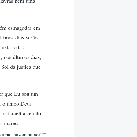
alavras nem uma
mbém esmagadas em
ltimos dias verão
ista toda a
, nos últimos dias,
Sol da justiça que
ver que Eu sou um
, o único Deus
os israelitas e não
os mares.
bre uma “nuvem branca”’”