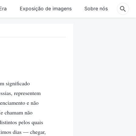
Era
Exposição de imagens
Sobre nós
m significado
ssias, representem
renciamento e não
 Me chamam não
stintos pelos quais
ltimos dias — chegar,