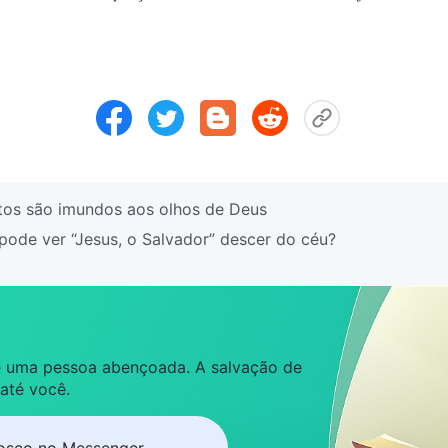
tos são imundos aos olhos de Deus
e ver “Jesus, o Salvador” descer do céu?
 é uma pessoa abençoada. A salvação de
 até você.
osco no Messenger