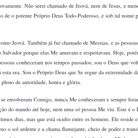
vamente. Não serei chamado de Jeová, nem de Jesus, e meno
 de o potente Próprio Deus Todo-Poderoso, e sob tal nome p
como Jeová. Também já fui chamado de Messias, e as pessoa
 Salvador porque elas Me amavam e respeitavam. Hoje, poré
pessoas conheceram nos tempos passados; sou o Deus que volt
 esta era. Sou o Próprio Deus que Se ergue da extremidade da 
 pleno de autoridade, honra e glória.
 se envolveram Comigo, nunca Me conheceram e sempre fora
iação do mundo até hoje, nem uma só pessoa Me viu. Este é o
imos dias, mas que está oculto entre os homens. Ele reside 
omo o sol ardente e a chama flamejante, cheio de poder e tran