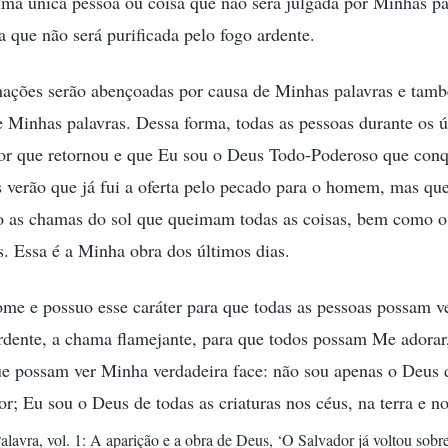
uma única pessoa ou coisa que não será julgada por Minhas p
a que não será purificada pelo fogo ardente.
nações serão abençoadas por causa de Minhas palavras e ta
 Minhas palavras. Dessa forma, todas as pessoas durante os ú
or que retornou e que Eu sou o Deus Todo-Poderoso que conqu
verão que já fui a oferta pelo pecado para o homem, mas que
as chamas do sol que queimam todas as coisas, bem como o 
as. Essa é a Minha obra dos últimos dias.
me e possuo esse caráter para que todas as pessoas possam 
ardente, a chama flamejante, para que todos possam Me adorar
ue possam ver Minha verdadeira face: não sou apenas o Deus d
r; Eu sou o Deus de todas as criaturas nos céus, na terra e n
lavra, vol. 1: A aparição e a obra de Deus, ‘O Salvador já voltou so