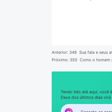
Anterior:
348 Sua fala e seus a
Próximo:
350 Como o homem pod
Tendo lido até aqui, você
Deus dos últimos dias virá
Conecte-se con