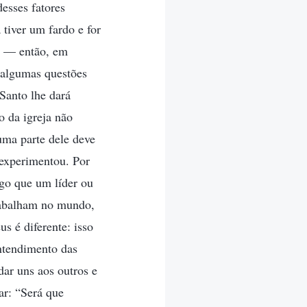
esses fatores
 tiver um fardo e for
to — então, em
 algumas questões
 Santo lhe dará
o da igreja não
uma parte dele deve
 experimentou. Por
lgo que um líder ou
trabalham no mundo,
 é diferente: isso
ntendimento das
dar uns aos outros e
r: “Será que