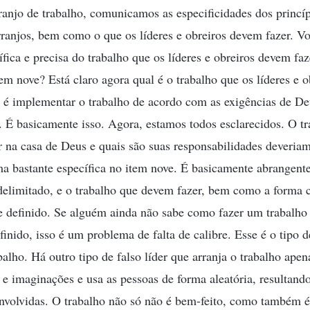
anjo de trabalho, comunicamos as especificidades dos princíp
rranjos, bem como o que os líderes e obreiros devem fazer. 
ífica e precisa do trabalho que os líderes e obreiros devem fa
m nove? Está claro agora qual é o trabalho que os líderes e 
s é implementar o trabalho de acordo com as exigências de De
. É basicamente isso. Agora, estamos todos esclarecidos. O t
r na casa de Deus e quais são suas responsabilidades deveriam
a bastante específica no item nove. É basicamente abrangent
 delimitado, e o trabalho que devem fazer, bem como a forma
 definido. Se alguém ainda não sabe como fazer um trabalho 
finido, isso é um problema de falta de calibre. Esse é o tipo d
balho. Há outro tipo de falso líder que arranja o trabalho ape
 e imaginações e usa as pessoas de forma aleatória, resultan
envolvidas. O trabalho não só não é bem-feito, como também 