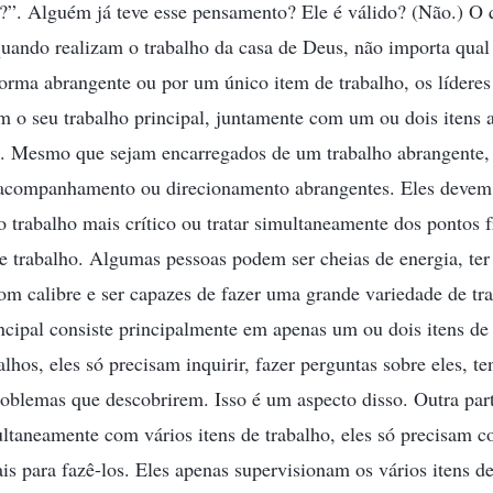
?”. Alguém já teve esse pensamento? Ele é válido? (Não.) O q
uando realizam o trabalho da casa de Deus, não importa qual 
forma abrangente ou por um único item de trabalho, os líderes
 o seu trabalho principal, juntamente com um ou dois itens a
. Mesmo que sejam encarregados de um trabalho abrangente, i
acompanhamento ou direcionamento abrangentes. Eles devem
o trabalho mais crítico ou tratar simultaneamente dos pontos 
e trabalho. Algumas pessoas podem ser cheias de energia, ter
om calibre e ser capazes de fazer uma grande variedade de tr
ncipal consiste principalmente em apenas um ou dois itens d
alhos, eles só precisam inquirir, fazer perguntas sobre eles, te
roblemas que descobrirem. Isso é um aspecto disso. Outra pa
ltaneamente com vários itens de trabalho, eles só precisam c
is para fazê-los. Eles apenas supervisionam os vários itens de