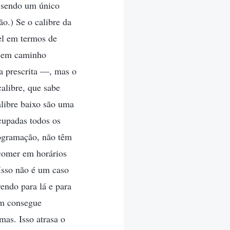
a sendo um único
ão.) Se o calibre da
vel em termos de
 sem caminho
a prescrita —, mas o
calibre, que sabe
libre baixo são uma
cupadas todos os
rogramação, não têm
comer em horários
Isso não é um caso
rendo para lá e para
em consegue
mas. Isso atrasa o