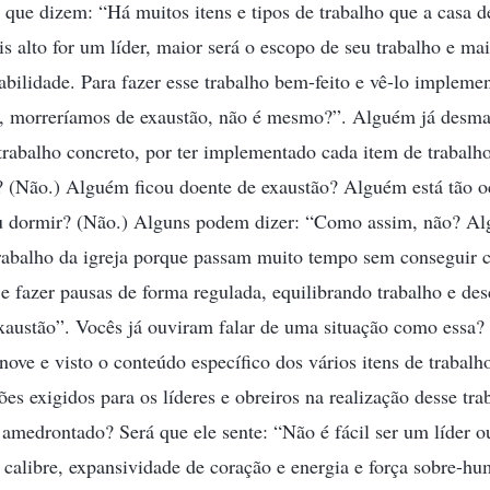
s que dizem: “Há muitos itens e tipos de trabalho que a casa 
 alto for um líder, maior será o escopo de seu trabalho e mai
abilidade. Para fazer esse trabalho bem-feito e vê-lo implem
to, morreríamos de exaustão, não é mesmo?”. Alguém já desma
 trabalho concreto, por ter implementado cada item de trabal
to? (Não.) Alguém ficou doente de exaustão? Alguém está tão 
 dormir? (Não.) Alguns podem dizer: “Como assim, não? Al
trabalho da igreja porque passam muito tempo sem conseguir
r e fazer pausas de forma regulada, equilibrando trabalho e d
exaustão”. Vocês já ouviram falar de uma situação como essa
nove e visto o conteúdo específico dos vários itens de trabalh
s exigidos para os líderes e obreiros na realização desse trab
 amedrontado? Será que ele sente: “Não é fácil ser um líder 
calibre, expansividade de coração e energia e força sobre-h