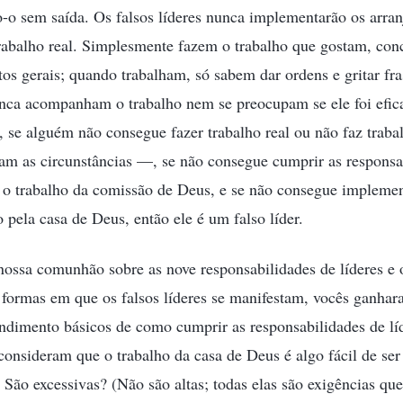
o sem saída. Os falsos líderes nunca implementarão os arranj
rabalho real. Simplesmente fazem o trabalho que gostam, con
tos gerais; quando trabalham, só sabem dar ordens e gritar fras
unca acompanham o trabalho nem se preocupam se ele foi efica
, se alguém não consegue fazer trabalho real ou não faz traba
m as circunstâncias —, se não consegue cumprir as responsab
 o trabalho da comissão de Deus, e se não consegue implement
 pela casa de Deus, então ele é um falso líder.
ossa comunhão sobre as nove responsabilidades de líderes e 
s formas em que os falsos líderes se manifestam, vocês ganha
dimento básicos de como cumprir as responsabilidades de líd
consideram que o trabalho da casa de Deus é algo fácil de ser
São excessivas? (Não são altas; todas elas são exigências qu