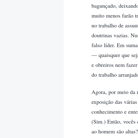
bagunçado, deixando-
muito menos farão t
no trabalho de assun
doutrinas vazias. N
falso líder. Em suma
— quaisquer que seja
e obreiros nem fazer
do trabalho arranjado
Agora, por meio da n
exposição das vária
conhecimento e enten
(Sim.) Então, vocês 
ao homem são altas? 