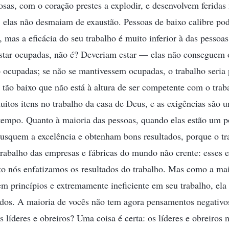
osas, com o coração prestes a explodir, e desenvolvem feridas
 elas não desmaiam de exaustão. Pessoas de baixo calibre po
, mas a eficácia do seu trabalho é muito inferior à das pessoas 
star ocupadas, não é? Deveriam estar — elas não conseguem o
cupadas; se não se mantivessem ocupadas, o trabalho seria p
 tão baixo que não está à altura de ser competente com o trab
uitos itens no trabalho da casa de Deus, e as exigências são 
 tempo. Quanto à maioria das pessoas, quando elas estão um 
busquem a excelência e obtenham bons resultados, porque o tr
trabalho das empresas e fábricas do mundo não crente: esses 
o nós enfatizamos os resultados do trabalho. Mas como a mai
sem princípios e extremamente ineficiente em seu trabalho, el
ados. A maioria de vocês não tem agora pensamentos negativo
 líderes e obreiros? Uma coisa é certa: os líderes e obreiros 