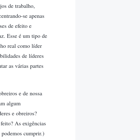
os de trabalho,
centrando-se apenas
es de efeito e
z. Esse é um tipo de
lho real como líder
ilidades de líderes
ar as várias partes
obreiros e de nossa
ram algum
eres e obreiros?
 feito? As exigências
e podemos cumprir.)