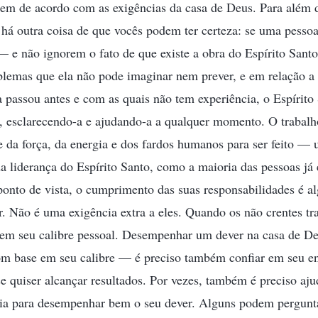
rem de acordo com as exigências da casa de Deus. Para além d
, há outra coisa de que vocês podem ter certeza: se uma pessoa
— e não ignorem o fato de que existe a obra do Espírito San
oblemas que ela não pode imaginar nem prever, e em relação a
a passou antes e com as quais não tem experiência, o Espírito
, esclarecendo-a e ajudando-a a qualquer momento. O trabalh
 da força, da energia e dos fardos humanos para ser feito — 
a liderança do Espírito Santo, como a maioria das pessoas já
o ponto de vista, o cumprimento das suas responsabilidades é a
r. Não é uma exigência extra a eles. Quando os não crentes 
em seu calibre pessoal. Desempenhar um dever na casa de Deus
com base em seu calibre — é preciso também confiar em seu e
se quiser alcançar resultados. Por vezes, também é preciso aju
a para desempenhar bem o seu dever. Alguns podem pergunta