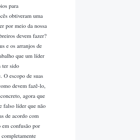
ios para
Vocês obtiveram uma
zer por meio da nossa
obreiros devem fazer?
us e os arranjos de
rabalho que um líder
 ter sido
e. O escopo de suas
 como devem fazê-lo,
concreto, agora que
e falso líder que não
nas de acordo com
do em confusão por
é completamente