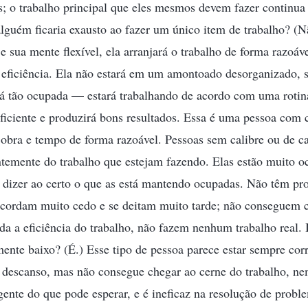
s; o trabalho principal que eles mesmos devem fazer continu
alguém ficaria exausto ao fazer um único item de trabalho? (N
 e sua mente flexível, ela arranjará o trabalho de forma razoá
 eficiência. Ela não estará em um amontoado desorganizado,
rá tão ocupada — estará trabalhando de acordo com uma rotin
eficiente e produzirá bons resultados. Essa é uma pessoa com 
obra e tempo de forma razoável. Pessoas sem calibre ou de ca
temente do trabalho que estejam fazendo. Elas estão muito o
 dizer ao certo o que as está mantendo ocupadas. Não têm p
acordam muito cedo e se deitam muito tarde; não conseguem 
a a eficiência do trabalho, não fazem nenhum trabalho real. 
mente baixo? (É.) Esse tipo de pessoa parece estar sempre cor
m descanso, mas não consegue chegar ao cerne do trabalho, n
gente do que pode esperar, e é ineficaz na resolução de proble