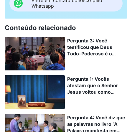
Entre em contato conosco pelo
Whatsapp
Conteúdo relacionado
Pergunta 3: Você
testificou que Deus
Todo-Poderoso é o
Senhor Jesus que
retornou e que Ele
expressou muitas
Pergunta 1: Vocês
palavras. Mas na Coreia
atestam que o Senhor
do Sul há algumas
Jesus voltou como
pessoas que fingem o
ninguém menos que
retorno do Senhor Jesus.
Deus Todo-Poderoso,
Elas também disseram
que expressou a verdade
algumas palavras e
Pergunta 4: Você diz que
realizando o julgamento
também escreveram
as palavras no livro “A
nos últimos dias.Como
alguns livros. Algumas
Palavra manifesta em
isso é possível? O Senhor
também ganharam