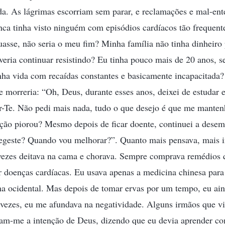
da. As lágrimas escorriam sem parar, e reclamações e mal-en
a tinha visto ninguém com episódios cardíacos tão frequentes
nuasse, não seria o meu fim? Minha família não tinha dinheiro
everia continuar resistindo? Eu tinha pouco mais de 20 anos, se
nha vida com recaídas constantes e basicamente incapacitada?
e morreria: “Oh, Deus, durante esses anos, deixei de estudar e
r-Te. Não pedi mais nada, tudo o que desejo é que me mantenh
ção piorou? Mesmo depois de ficar doente, continuei a dese
geste? Quando vou melhorar?”. Quanto mais pensava, mais inj
 vezes deitava na cama e chorava. Sempre comprava remédios 
r doenças cardíacas. Eu usava apenas a medicina chinesa para 
na ocidental. Mas depois de tomar ervas por um tempo, eu ain
vezes, eu me afundava na negatividade. Alguns irmãos que vi
m-me a intenção de Deus, dizendo que eu devia aprender com