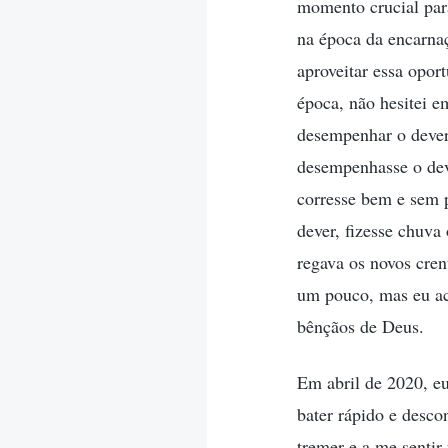
momento crucial par
na época da encarna
aproveitar essa opo
época, não hesitei e
desempenhar o dever
desempenhasse o dev
corresse bem e sem 
dever, fizesse chuva 
regava os novos cren
um pouco, mas eu ach
bênçãos de Deus.
Em abril de 2020, e
bater rápido e desco
tremer e a me sentir