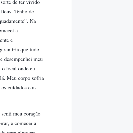
orte de ter vivido
 Deus. Tenho de
equadamente”. Na
comecei a
ente e
arantiria que tudo
s e desempenhei meu
a o local onde eu
 lá. Meu corpo sofria
 os cuidados e as
 senti meu coração
irar, e comecei a
ndo para almoçar.