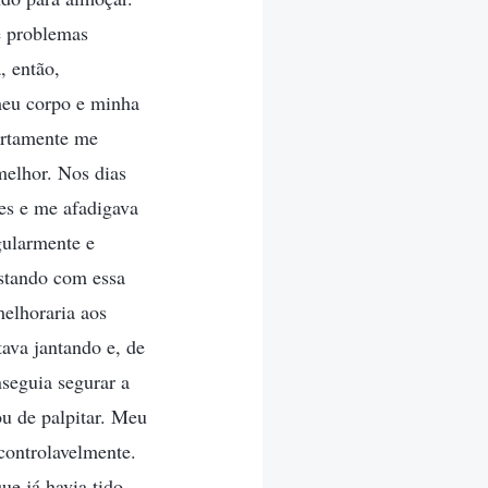
e problemas
, então,
meu corpo e minha
ertamente me
melhor. Nos dias
es e me afadigava
gularmente e
stando com essa
melhoraria aos
ava jantando e, de
seguia segurar a
u de palpitar. Meu
controlavelmente.
ue já havia tido