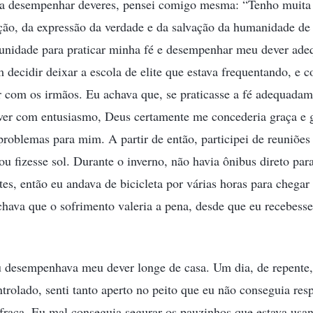
a desempenhar deveres, pensei comigo mesma: “Tenho muita s
ção, da expressão da verdade e da salvação da humanidade de
rtunidade para praticar minha fé e desempenhar meu dever ad
m decidir deixar a escola de elite que estava frequentando, e 
 com os irmãos. Eu achava que, se praticasse a fé adequadam
er com entusiasmo, Deus certamente me concederia graça e g
problemas para mim. A partir de então, participei de reuniõe
ou fizesse sol. Durante o inverno, não havia ônibus direto par
tes, então eu andava de bicicleta por várias horas para chegar
ava que o sofrimento valeria a pena, desde que eu recebesse
u desempenhava meu dever longe de casa. Um dia, de repente,
ntrolado, senti tanto aperto no peito que eu não conseguia resp
 fraca. Eu mal conseguia segurar os pauzinhos que estava usa