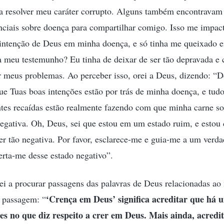
ra resolver meu caráter corrupto. Alguns também encontravam
nciais sobre doença para compartilhar comigo. Isso me impa
 intenção de Deus em minha doença, e só tinha me queixado 
a meu testemunho? Eu tinha de deixar de ser tão depravada e 
er meus problemas. Ao perceber isso, orei a Deus, dizendo: “
ue Tuas boas intenções estão por trás de minha doença, e tudo
tes recaídas estão realmente fazendo com que minha carne so
egativa. Oh, Deus, sei que estou em um estado ruim, e estou 
ser tão negativa. Por favor, esclarece-me e guia-me a um verd
rta-me desse estado negativo”.
ei a procurar passagens das palavras de Deus relacionadas ao
‘Crença em Deus’ significa acreditar que há u
 passagem: “
es no que diz respeito a crer em Deus. Mais ainda, acred