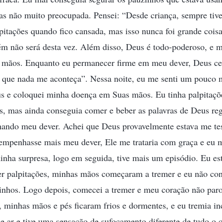
mas não muito preocupada. Pensei: “Desde criança, sempre tiv
pitações quando fico cansada, mas isso nunca foi grande coisa
m não será desta vez. Além disso, Deus é todo-poderoso, e 
 mãos. Enquanto eu permanecer firme em meu dever, Deus c
á que nada me aconteça”. Nessa noite, eu me senti um pouco 
eus e coloquei minha doença em Suas mãos. Eu tinha palpitaçõ
s, mas ainda conseguia comer e beber as palavras de Deus re
ando meu dever. Achei que Deus provavelmente estava me te
sempenhasse mais meu dever, Ele me trataria com graça e eu 
nha surpresa, logo em seguida, tive mais um episódio. Eu est
ter palpitações, minhas mãos começaram a tremer e eu não con
nhos. Logo depois, comecei a tremer e meu coração não paro
, minhas mãos e pés ficaram frios e dormentes, e eu tremia in
de ar e tive uma sensação de sufocamento diferente de tudo o q