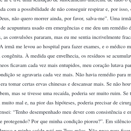
ada com a possibilidade de não conseguir respirar e, por isso,
eus, não quero morrer ainda, por favor, salva-me”. Uma irm
 de acupuntura usado em emergências e me deu um remédio 
, as convulsões pararam, mas eu me sentia incrivelmente frac
. A irmã me levou ao hospital para fazer exames, e o médico m
 congênita. À medida que envelhecia, os resíduos se acumu
neos ficavam cada vez mais entupidos, meu coração lutava p
ondição se agravaria cada vez mais. Não havia remédio para 
 era tomar certas ervas chinesas e descansar mais. Se não ho
a bem, mas se tivesse uma recaída, poderia ser muito ruim. Se t
a muito mal e, na pior das hipóteses, poderia precisar de ciru
ensei: “Tenho desempenhado meu dever com consistência e en
e protegendo? Por que minha condição piorou?”. Em silêncio,
deroso e minha saúde está em Tuas mãos. Não peço para ficar