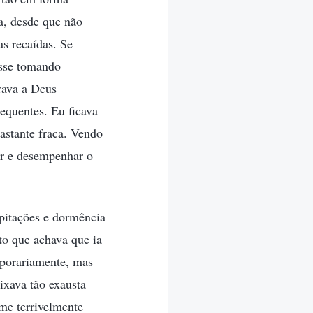
a, desde que não
s recaídas. Se
esse tomando
rava a Deus
equentes. Eu ficava
bastante fraca. Vendo
ar e desempenhar o
pitações e dormência
to que achava que ia
mporariamente, mas
ixava tão exausta
me terrivelmente