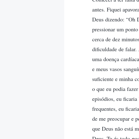
antes. Fiquei apavor
Deus dizendo: “Oh D
pressionar um ponto
cerca de dez minutos
dificuldade de falar
uma doença cardíaca
e meus vasos sanguí
suficiente e minha c
o que eu podia fazer
episódios, eu ficari
frequentes, eu ficari
de me preocupar e p
que Deus não está m
Deus, Tu és todo-po