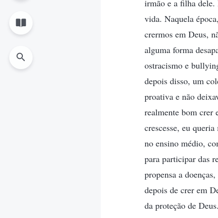
irmão e a filha dele
vida. Naquela época
crermos em Deus, nã
alguma forma desapar
ostracismo e bullyin
depois disso, um co
proativa e não deixa
realmente bom crer 
crescesse, eu queri
no ensino médio, com
para participar das r
propensa a doenças, 
depois de crer em De
da proteção de Deus