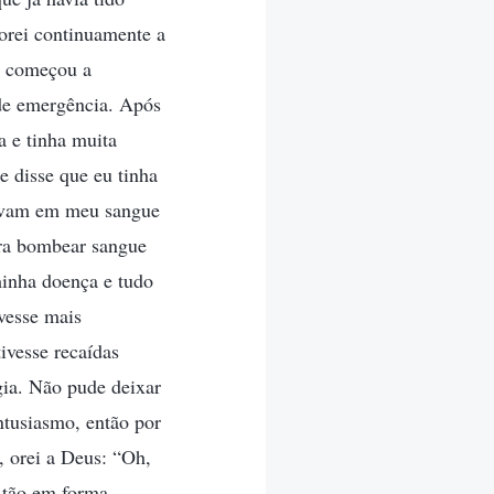
 orei continuamente a
ã começou a
de emergência. Após
a e tinha muita
e disse que eu tinha
lavam em meu sangue
ara bombear sangue
minha doença e tudo
uvesse mais
ivesse recaídas
rgia. Não pude deixar
tusiasmo, então por
 orei a Deus: “Oh,
 tão em forma