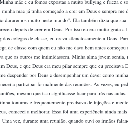
. Minha mãe e eu fomos expostas a muito bullying e frieza e 
, minha mãe já tinha começado a crer em Deus e sempre me d
o duraremos muito neste mundo”. Ela também dizia que sua 
eceu depois de crer em Deus. Por isso eu era muito grata a 
g dos colegas de classe, eu orava silenciosamente a Deus. Par
lega de classe com quem eu não me dava bem antes começou 
va que os outros me intimidassem. Minha alma jovem sentia, 
em Deus, e que Deus era meu pilar sempre que eu precisava D
a me despender por Deus e desempenhar um dever como minha
ecei a participar formalmente das reuniões. Às vezes, eu ped
euniões, mesmo que isso significasse ficar para trás nas aulas
tinha tonturas e frequentemente precisava de injeções e med
us, comecei a melhorar. Essa foi uma experiência ainda mais
. Uma vez, durante uma reunião, quando ouvi os irmãos falan