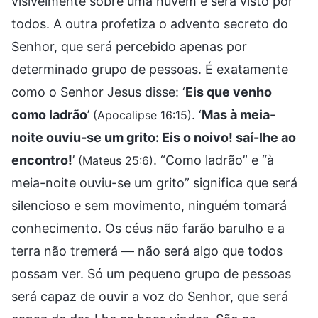
visivelmente sobre uma nuvem e será visto por
todos. A outra profetiza o advento secreto do
Senhor, que será percebido apenas por
determinado grupo de pessoas. É exatamente
como o Senhor Jesus disse: ‘
Eis que venho
como ladrão
’
. ‘
Mas à meia-
(Apocalipse 16:15)
noite ouviu-se um grito: Eis o noivo! saí-lhe ao
encontro!
’
. “Como ladrão” e “à
(Mateus 25:6)
meia-noite ouviu-se um grito” significa que será
silencioso e sem movimento, ninguém tomará
conhecimento. Os céus não farão barulho e a
terra não tremerá — não será algo que todos
possam ver. Só um pequeno grupo de pessoas
será capaz de ouvir a voz do Senhor, que será