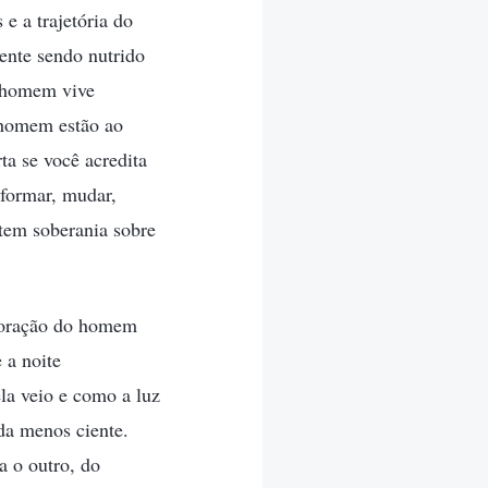
e a trajetória do
ente sendo nutrido
o homem vive
 homem estão ao
a se você acredita
sformar, mudar,
tem soberania sobre
 coração do homem
 a noite
la veio e como a luz
da menos ciente.
a o outro, do