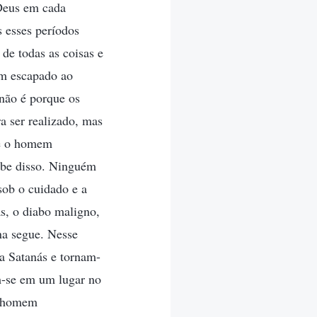
Deus em cada
 esses períodos
de todas as coisas e
em escapado ao
não é porque os
a ser realizado, mas
de o homem
abe disso. Ninguém
sob o cuidado e a
ás, o diabo maligno,
na segue. Nesse
a Satanás e tornam-
m-se em um lugar no
o homem