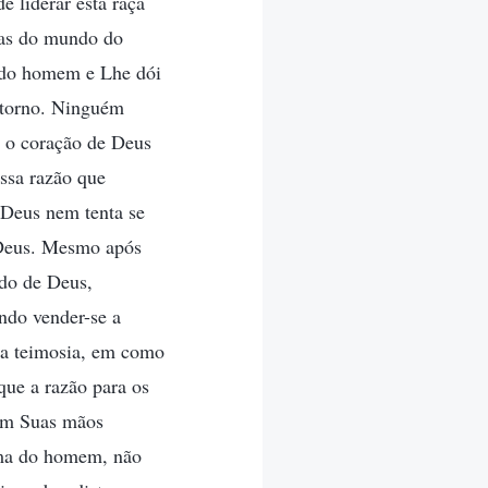
 liderar esta raça
iças do mundo do
a do homem e Lhe dói
etorno. Ninguém
 o coração de Deus
essa razão que
 Deus nem tenta se
e Deus. Mesmo após
ndo de Deus,
ndo vender-se a
ua teimosia, em como
ue a razão para os
 em Suas mãos
alma do homem, não