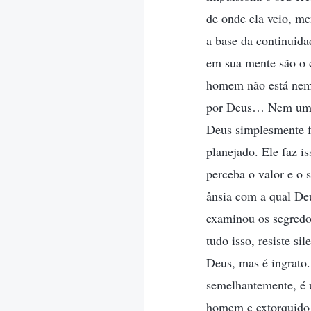
de onde ela veio, me
a base da continuida
em sua mente são o c
homem não está nem 
por Deus… Nem uma p
Deus simplesmente f
planejado. Ele faz i
perceba o valor e o 
ânsia com a qual De
examinou os segredo
tudo isso, resiste s
Deus, mas é ingrato.
semelhantemente, é 
homem e extorquido 