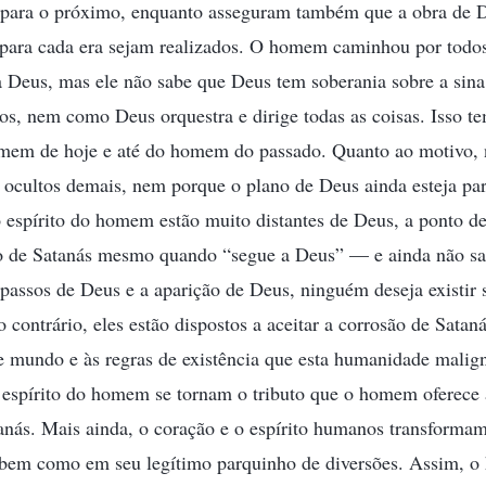
 para o próximo, enquanto asseguram também que a obra de 
 para cada era sejam realizados. O homem caminhou por todos
a Deus, mas ele não sabe que Deus tem soberania sobre a sina 
vos, nem como Deus orquestra e dirige todas as coisas. Isso t
em de hoje e até do homem do passado. Quanto ao motivo, 
 ocultos demais, nem porque o plano de Deus ainda esteja par
o espírito do homem estão muito distantes de Deus, a ponto 
o de Satanás mesmo quando “segue a Deus” — e ainda não s
passos de Deus e a aparição de Deus, ninguém deseja existir 
 contrário, eles estão dispostos a aceitar a corrosão de Satan
te mundo e às regras de existência que esta humanidade malig
o espírito do homem se tornam o tributo que o homem oferece 
tanás. Mais ainda, o coração e o espírito humanos transforma
, bem como em seu legítimo parquinho de diversões. Assim, 