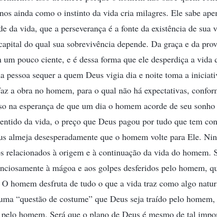
nos ainda como o instinto da vida cria milagres. Ele sabe ape
de da vida, que a perseverança é a fonte da existência de sua 
apital do qual sua sobrevivência depende. Da graça e da pro
um pouco ciente, e é dessa forma que ele desperdiça a vida q
essoa sequer a quem Deus vigia dia e noite toma a iniciati
az a obra no homem, para o qual não há expectativas, confor
sso na esperança de que um dia o homem acorde de seu sonho 
sentido da vida, o preço que Deus pagou por tudo que tem con
us almeja desesperadamente que o homem volte para Ele. Ni
s relacionados à origem e à continuação da vida do homem. 
ilenciosamente à mágoa e aos golpes desferidos pelo homem, q
 O homem desfruta de tudo o que a vida traz como algo natur
uma “questão de costume” que Deus seja traído pelo homem,
pelo homem. Será que o plano de Deus é mesmo de tal impor