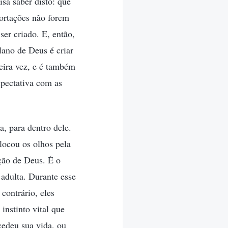
a saber disto: que
xortações não forem
er criado. E, então,
lano de Deus é criar
eira vez, e é também
xpectativa com as
, para dentro dele.
locou os olhos pela
ação de Deus. É o
 adulta. Durante esse
contrário, eles
instinto vital que
edeu sua vida, ou