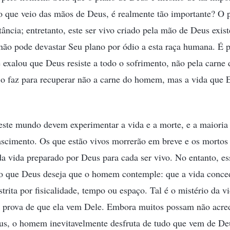
o que veio das mãos de Deus, é realmente tão importante? O 
ância; entretanto, este ser vivo criado pela mão de Deus exis
não pode devastar Seu plano por ódio a esta raça humana. É 
 exalou que Deus resiste a todo o sofrimento, não pela carn
o faz para recuperar não a carne do homem, mas a vida que E
este mundo devem experimentar a vida e a morte, e a maioria 
ascimento. Os que estão vivos morrerão em breve e os mortos 
da vida preparado por Deus para cada ser vivo. No entanto, ess
to que Deus deseja que o homem contemple: que a vida conc
estrita por fisicalidade, tempo ou espaço. Tal é o mistério da 
prova de que ela vem Dele. Embora muitos possam não acredi
, o homem inevitavelmente desfruta de tudo que vem de Deu