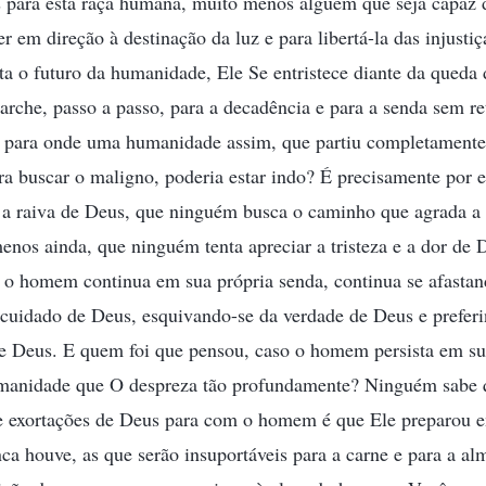
s para esta raça humana, muito menos alguém que seja capaz de
 em direção à destinação da luz e para libertá-la das injust
 o futuro da humanidade, Ele Se entristece diante da qued
rche, passo a passo, para a decadência e para a senda sem r
: para onde uma humanidade assim, que partiu completamente
ra buscar o maligno, poderia estar indo? É precisamente por 
r a raiva de Deus, que ninguém busca o caminho que agrada a
enos ainda, que ninguém tenta apreciar a tristeza e a dor d
, o homem continua em sua própria senda, continua se afasta
 cuidado de Deus, esquivando-se da verdade de Deus e preferi
de Deus. E quem foi que pensou, caso o homem persista em s
umanidade que O despreza tão profundamente? Ninguém sabe q
 e exortações de Deus para com o homem é que Ele preparou
ca houve, as que serão insuportáveis para a carne e para a 