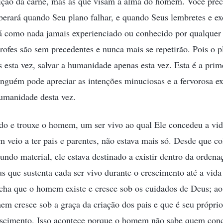
ão da carne, mas as que visam à alma do homem. Você precis
iberará quando Seu plano falhar, e quando Seus lembretes e e
á como nada jamais experienciado ou conhecido por qualquer s
trofes são sem precedentes e nunca mais se repetirão. Pois o p
esta vez, salvar a humanidade apenas esta vez. Esta é a prim
ninguém pode apreciar as intenções minuciosas e a fervorosa e
humanidade desta vez.
o e trouxe o homem, um ser vivo ao qual Ele concedeu a vida
 veio a ter pais e parentes, não estava mais só. Desde que co
undo material, ele estava destinado a existir dentro da orden
s que sustenta cada ser vivo durante o crescimento até a vida
ha que o homem existe e cresce sob os cuidados de Deus; ao 
m cresce sob a graça da criação dos pais e que é seu próprio 
escimento. Isso acontece porque o homem não sabe quem conc