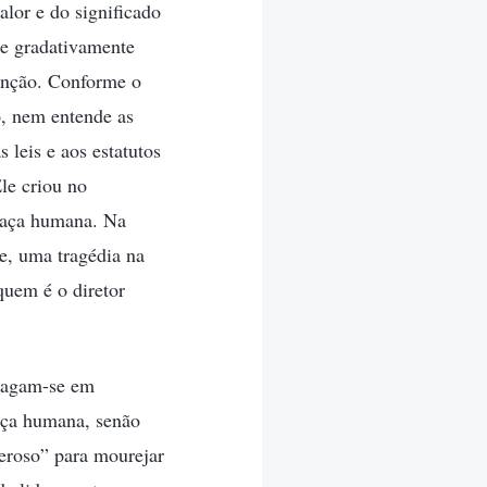
lor e do significado
se gradativamente
tenção. Conforme o
o, nem entende as
leis e aos estatutos
le criou no
 raça humana. Na
e, uma tragédia na
quem é o diretor
alagam-se em
raça humana, senão
eroso” para mourejar