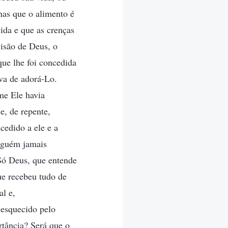
nas que o alimento é
vida e que as crenças
visão de Deus, o
ue lhe foi concedida
va de adorá-Lo.
me Ele havia
e, de repente,
cedido a ele e a
nguém jamais
Só Deus, que entende
ue recebeu tudo de
al e,
 esquecido pelo
tância? Será que o