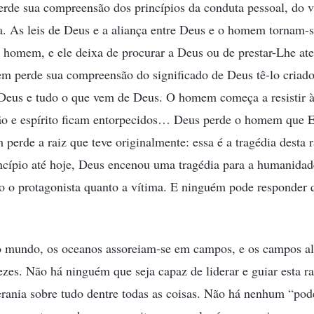
rde sua compreensão dos princípios da conduta pessoal, do va
a. As leis de Deus e a aliança entre Deus e o homem tornam-
o homem, e ele deixa de procurar a Deus ou de prestar-Lhe a
m perde sua compreensão do significado de Deus tê-lo criad
Deus e tudo o que vem de Deus. O homem começa a resistir às 
ão e espírito ficam entorpecidos… Deus perde o homem que E
 perde a raiz que teve originalmente: essa é a tragédia desta
ncípio até hoje, Deus encenou uma tragédia para a humanidad
o o protagonista quanto a vítima. E ninguém pode responder 
o mundo, os oceanos assoreiam-se em campos, e os campos 
zes. Não há ninguém que seja capaz de liderar e guiar esta 
rania sobre tudo dentre todas as coisas. Não há nenhum “pod