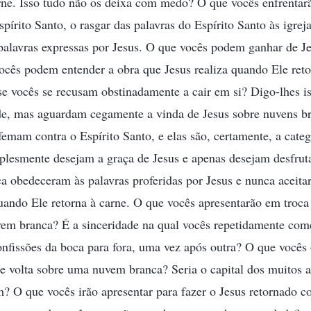
rne. Isso tudo não os deixa com medo? O que vocês enfrentarã
pírito Santo, o rasgar das palavras do Espírito Santo às igreja
 palavras expressas por Jesus. O que vocês podem ganhar de Je
cês podem entender a obra que Jesus realiza quando Ele reto
 vocês se recusam obstinadamente a cair em si? Digo-lhes is
de, mas aguardam cegamente a vinda de Jesus sobre nuvens br
femam contra o Espírito Santo, e elas são, certamente, a categ
plesmente desejam a graça de Jesus e apenas desejam desfrut
a obedeceram às palavras proferidas por Jesus e nunca aceita
uando Ele retorna à carne. O que vocês apresentarão em troca 
vem branca? É a sinceridade na qual vocês repetidamente co
nfissões da boca para fora, uma vez após outra? O que vocês
que volta sobre uma nuvem branca? Seria o capital dos muitos 
m? O que vocês irão apresentar para fazer o Jesus retornado c