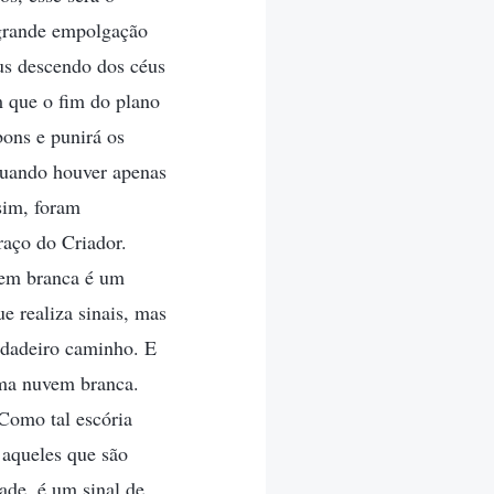
 grande empolgação
us descendo dos céus
 que o fim do plano
ons e punirá os
quando houver apenas
sim, foram
raço do Criador.
vem branca é um
ue realiza sinais, mas
rdadeiro caminho. E
uma nuvem branca.
Como tal escória
 aqueles que são
ade, é um sinal de