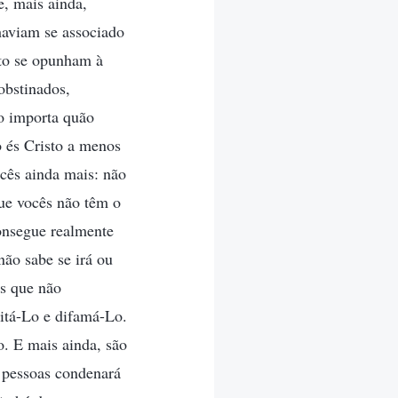
e, mais ainda,
aviam se associado
to se opunham à
obstinados,
o importa quão
o és Cristo a menos
cês ainda mais: não
que vocês não têm o
onsegue realmente
não sabe se irá ou
es que não
eitá-Lo e difamá-Lo.
o. E mais ainda, são
s pessoas condenará