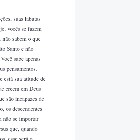
ções, suas labutas
je, vocês se fazem
é, não sabem o que
ito Santo e não
 Você sabe apenas
eus pensamentos.
 está sua atitude de
 que creem em Deus
que são incapazes de
no, os descendentes
m não se importar
esus que, quando
s, esse será o