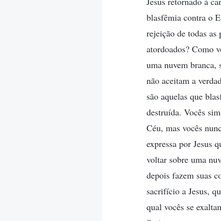
Jesus retornado à ca
blasfêmia contra o Es
rejeição de todas as
atordoados? Como vo
uma nuvem branca, se
não aceitam a verda
são aquelas que blas
destruída. Vocês sim
Céu, mas vocês nunc
expressa por Jesus q
voltar sobre uma nu
depois fazem suas co
sacrifício a Jesus, 
qual vocês se exalta