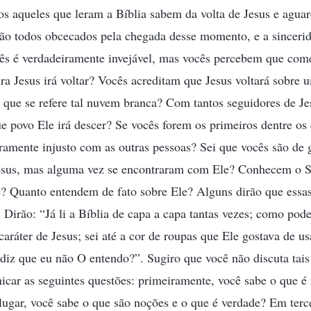
os aqueles que leram a Bíblia sabem da volta de Jesus e agu
tão todos obcecados pela chegada desse momento, e a sincerid
ocês é verdadeiramente invejável, mas vocês percebem que co
a Jesus irá voltar? Vocês acreditam que Jesus voltará sobre
 que se refere tal nuvem branca? Com tantos seguidores de J
ue povo Ele irá descer? Se vocês forem os primeiros dentre os 
iramente injusto com as outras pessoas? Sei que vocês são de 
esus, mas alguma vez se encontraram com Ele? Conhecem o 
? Quanto entendem de fato sobre Ele? Alguns dirão que essas
 Dirão: “Já li a Bíblia de capa a capa tantas vezes; como pod
caráter de Jesus; sei até a cor de roupas que Ele gostava de u
diz que eu não O entendo?”. Sugiro que você não discuta tai
car as seguintes questões: primeiramente, você sabe o que é 
ugar, você sabe o que são noções e o que é verdade? Em terce