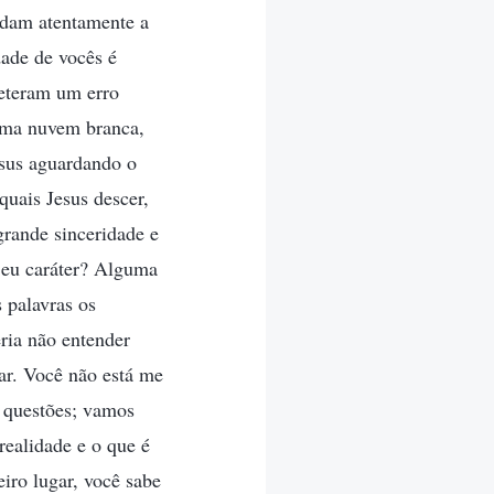
ardam atentamente a
ade de vocês é
meteram um erro
 uma nuvem branca,
esus aguardando o
quais Jesus descer,
grande sinceridade e
Seu caráter? Alguma
 palavras os
eria não entender
sar. Você não está me
s questões; vamos
realidade e o que é
iro lugar, você sabe