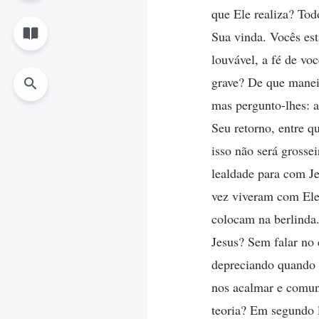
que Ele realiza? Tod
Sua vinda. Vocês es
louvável, a fé de v
grave? De que maneir
mas pergunto-lhes: a
Seu retorno, entre q
isso não será grosse
lealdade para com J
vez viveram com Ele
colocam na berlinda.
Jesus? Sem falar no 
depreciando quando 
nos acalmar e comuni
teoria? Em segundo l