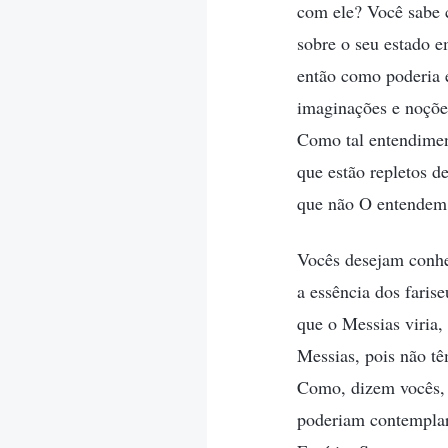
com ele? Você sabe 
sobre o seu estado 
então como poderia e
imaginações e noções
Como tal entendiment
que estão repletos d
que não O entendem
Vocês desejam conhe
a essência dos faris
que o Messias viria,
Messias, pois não t
Como, dizem vocês, 
poderiam contemplar