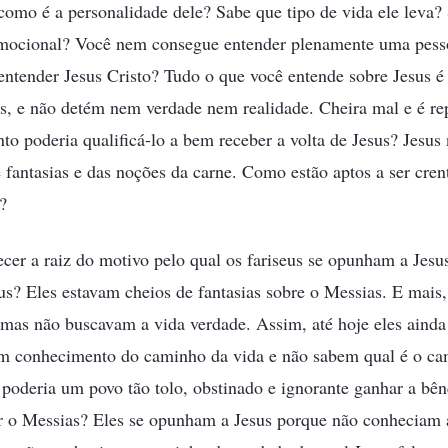
como é a personalidade dele? Sabe que tipo de vida ele leva?
emocional? Você nem consegue entender plenamente uma pess
ntender Jesus Cristo? Tudo o que você entende sobre Jesus é 
, e não detém nem verdade nem realidade. Cheira mal e é rep
o poderia qualificá-lo a bem receber a volta de Jesus? Jesus
e fantasias e das noções da carne. Como estão aptos a ser cre
?
cer a raiz do motivo pelo qual os fariseus se opunham a Jes
eus? Eles estavam cheios de fantasias sobre o Messias. E mais
 mas não buscavam a vida verdade. Assim, até hoje eles aind
êm conhecimento do caminho da vida e não sabem qual é o ca
poderia um povo tão tolo, obstinado e ignorante ganhar a bê
 o Messias? Eles se opunham a Jesus porque não conheciam a