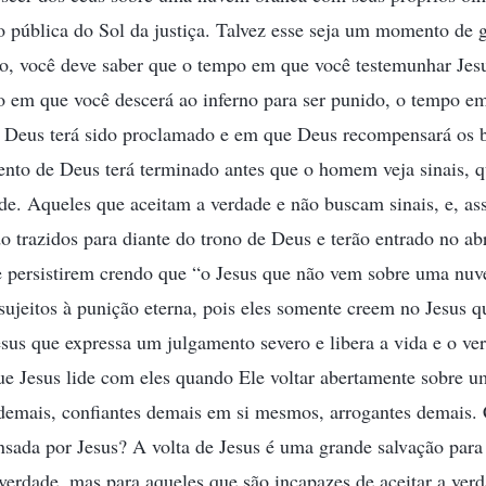
 pública do Sol da justiça. Talvez esse seja um momento de
to, você deve saber que o tempo em que você testemunhar Jes
 em que você descerá ao inferno para ser punido, o tempo em
 Deus terá sido proclamado e em que Deus recompensará os b
ento de Deus terá terminado antes que o homem veja sinais, 
de. Aqueles que aceitam a verdade e não buscam sinais, e, as
ido trazidos para diante do trono de Deus e terão entrado no ab
 persistirem crendo que “o Jesus que não vem sobre uma nu
 sujeitos à punição eterna, pois eles somente creem no Jesus q
sus que expressa um julgamento severo e libera a vida e o ve
que Jesus lide com eles quando Ele voltar abertamente sobre 
 demais, confiantes demais em si mesmos, arrogantes demais. 
sada por Jesus? A volta de Jesus é uma grande salvação para
 verdade, mas para aqueles que são incapazes de aceitar a verd