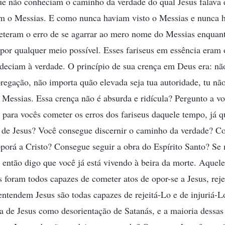
ue não conheciam o caminho da verdade do qual Jesus falava 
m o Messias. E como nunca haviam visto o Messias e nunca h
teram o erro de se agarrar ao mero nome do Messias enquan
por qualquer meio possível. Esses fariseus em essência eram 
edeciam à verdade. O princípio de sua crença em Deus era: nã
pregação, não importa quão elevada seja tua autoridade, tu nã
Messias. Essa crença não é absurda e ridícula? Pergunto a vo
 para vocês cometer os erros dos fariseus daquele tempo, já 
de Jesus? Você consegue discernir o caminho da verdade? C
oporá a Cristo? Consegue seguir a obra do Espírito Santo? Se 
, então digo que você já está vivendo à beira da morte. Aquel
foram todos capazes de cometer atos de opor-se a Jesus, rej
ntendem Jesus são todas capazes de rejeitá-Lo e de injuriá-L
ta de Jesus como desorientação de Satanás, e a maioria dessa