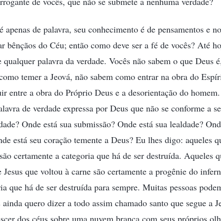
 arrogante de vocês, que não se submete a nenhuma verdade?
é apenas de palavra, seu conhecimento é de pensamentos e no
r bênçãos do Céu; então como deve ser a fé de vocês? Até ho
 e qualquer palavra da verdade. Vocês não sabem o que Deus 
 como temer a Jeová, não sabem como entrar na obra do Espír
ir entre a obra do Próprio Deus e a desorientação do homem.
alavra de verdade expressa por Deus que não se conforme a s
dade? Onde está sua submissão? Onde está sua lealdade? Onde
nde está seu coração temente a Deus? Eu lhes digo: aqueles
 são certamente a categoria que há de ser destruída. Aqueles 
de Jesus que voltou à carne são certamente a progênie do infer
ria que há de ser destruída para sempre. Muitas pessoas pode
 ainda quero dizer a todo assim chamado santo que segue a J
escer dos céus sobre uma nuvem branca com seus próprios olho