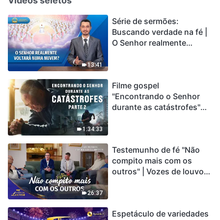
Vídeos seletos
Série de sermões:
Buscando verdade na fé |
O Senhor realmente
voltará numa nuvem?
13:41
Filme gospel
"Encontrando o Senhor
durante as catástrofes"
(Parte 2) A Terra está
entrando em um “Evento
1:34:33
de extinção em massa”. As
Testemunho de fé "Não
catástrofes ccontecem, a
compito mais com os
humanidade está
outros" | Vozes de louvor
entrando em contagem
2026
regressiva, você
encontrou uma maneira
26:37
de sobreviver?
Espetáculo de variedades