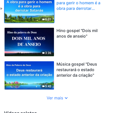
para gerir o homem é a
obra para derrotar
Satanás"
6:01
Hino gospel "Dois mil
anos de anseio"
3:36
Música gospel "Deus
restaurará o estado
anterior da criação"
5:42
Ver mais