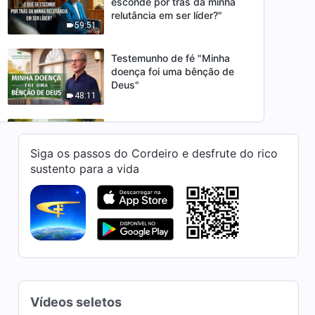
esconde por trás da minha
relutância em ser líder?"
59:51
Testemunho de fé "Minha
doença foi uma bênção de
Deus"
48:11
Testemunho de fé "Lições
aprendidas com a recaída de
Siga os passos do Cordeiro e desfrute do rico
uma doença renal"
44:32
sustento para a vida
Testemunho de fé "Reflexões
sobre não fazer trabalho real"
56:36
Testemunho de fé "Encontrei
meu verdadeiro futuro"
Vídeos seletos
49:35