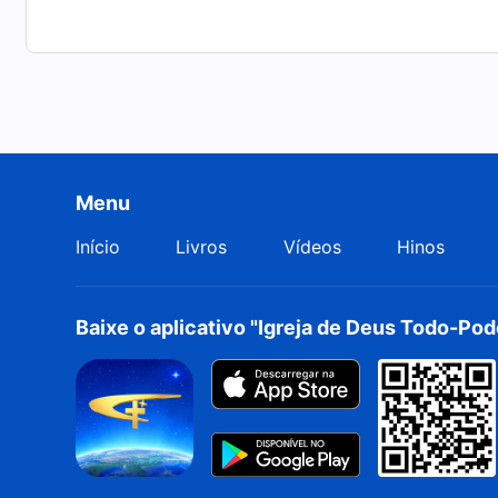
Menu
Início
Livros
Vídeos
Hinos
Baixe o aplicativo "Igreja de Deus Todo-Po