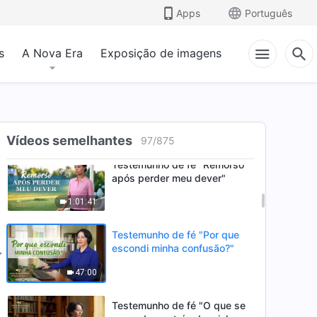
Apps
Português
Testemunho de fé "Depois
que minha filha contraiu
leucemia"
s
A Nova Era
Exposição de imagens
46:38
Testemunho de fé "Não me
arrependo de minha escolha"
36:09
Vídeos semelhantes
97
/
875
Testemunho de fé "Remorso
após perder meu dever"
1:01:41
Testemunho de fé "Por que
escondi minha confusão?"
47:00
Testemunho de fé "O que se