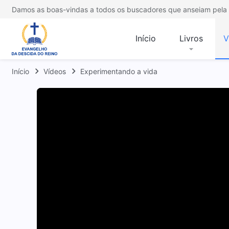
Damos as boas-vindas a todos os buscadores que anseiam pela 
Início
Livros
V
Início
Vídeos
Experimentando a vida