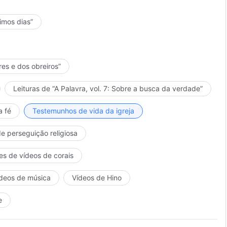
timos dias”
res e dos obreiros”
Leituras de “A Palavra, vol. 7: Sobre a busca da verdade”
a fé
Testemunhos de vida da igreja
de perseguição religiosa
es de vídeos de corais
deos de música
Vídeos de Hino
e