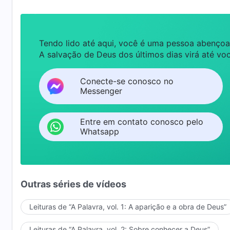
Tendo lido até aqui, você é uma pessoa abençoa
A salvação de Deus dos últimos dias virá até voc
Conecte-se conosco no
Messenger
Entre em contato conosco pelo
Whatsapp
Outras séries de vídeos
Leituras de “A Palavra, vol. 1: A aparição e a obra de Deus”
Leituras de “A Palavra, vol. 2: Sobre conhecer a Deus”