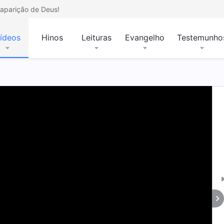
aparição de Deus!
ídeos
Hinos
Leituras
Evangelho
Testemunho