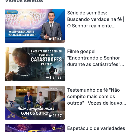
Vídeos seletos
Série de sermões:
Buscando verdade na fé |
O Senhor realmente
voltará numa nuvem?
13:41
Filme gospel
"Encontrando o Senhor
durante as catástrofes"
(Parte 2) A Terra está
entrando em um “Evento
1:34:33
de extinção em massa”. As
Testemunho de fé "Não
catástrofes ccontecem, a
compito mais com os
humanidade está
outros" | Vozes de louvor
entrando em contagem
2026
regressiva, você
encontrou uma maneira
26:37
de sobreviver?
Espetáculo de variedades