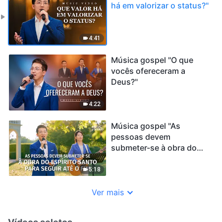
há em valorizar o status?"
4:41
Música gospel "O que
vocês ofereceram a
Deus?"
4:22
Música gospel "As
pessoas devem
submeter-se à obra do
Espírito Santo para seguir
até o fim"
5:18
Ver mais