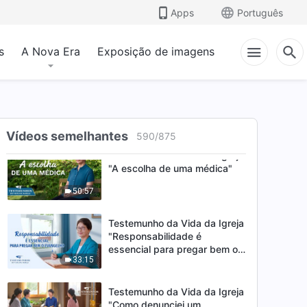
Apps
Português
Testemunho da Vida da Igreja
"Aprendi uma lição dolorosa
sendo escorregadia e
s
A Nova Era
Exposição de imagens
47:05
enganosa"
Testemunho da Vida da Igreja
"Um despertar após ser
tratada"
25:49
Vídeos semelhantes
590
/
875
Testemunho da Vida da Igreja
"A escolha de uma médica"
50:57
Testemunho da Vida da Igreja
"Responsabilidade é
essencial para pregar bem o
33:15
evangelho"
Testemunho da Vida da Igreja
"Como denunciei um