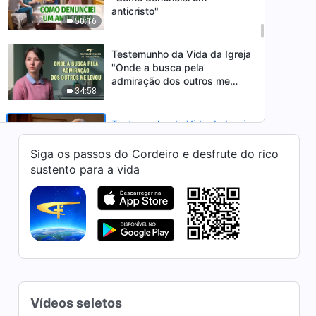
anticristo"
50:16
Testemunho da Vida da Igreja
"Onde a busca pela
admiração dos outros me
34:58
levou"
Testemunho da Vida da Igreja
"Os idosos ainda podem dar
testemunho de Deus"
Siga os passos do Cordeiro e desfrute do rico
42:05
sustento para a vida
Testemunho da Vida da Igreja
"As consequências da
autopreservação"
29:59
Testemunho da Vida da Igreja
"Buscar bênçãos está
alinhado com a vontade de
Vídeos seletos
32:46
Deus?"