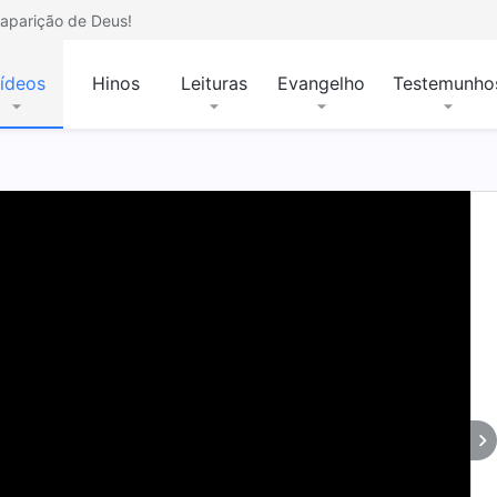
aparição de Deus!
ídeos
Hinos
Leituras
Evangelho
Testemunho