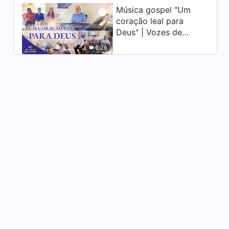
honestidade"
Música gospel "Um
41:03
coração leal para
Deus" | Vozes de
Testemunho da Vida da Igreja
louvor 2026
"Por que não ousei
6:26
supervisionar o trabalho"
31:35
Testemunho da Vida da Igreja
"Provando da doçura de
praticar a verdade"
41:09
Testemunho de fé
"Escapando da jaula da minha
família"
31:19
Testemunho da Vida da Igreja
"Que caráter está por trás de
você ser argumentativa?"
38:11