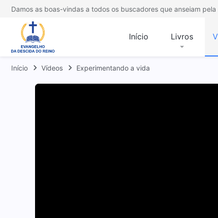
Damos as boas-vindas a todos os buscadores que anseiam pela 
Início
Livros
V
Início
Vídeos
Experimentando a vida