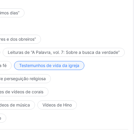
timos dias”
res e dos obreiros”
Leituras de “A Palavra, vol. 7: Sobre a busca da verdade”
a fé
Testemunhos de vida da igreja
de perseguição religiosa
es de vídeos de corais
deos de música
Vídeos de Hino
e