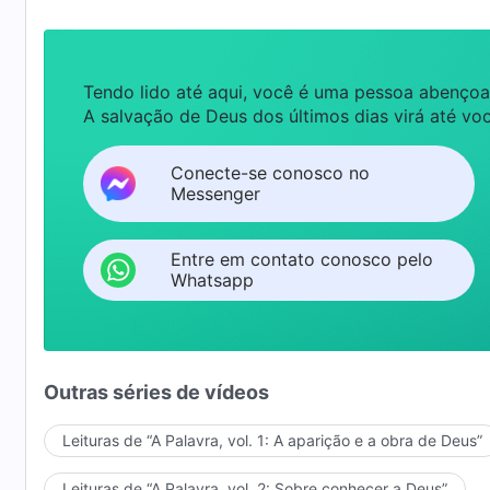
Tendo lido até aqui, você é uma pessoa abençoa
A salvação de Deus dos últimos dias virá até voc
Conecte-se conosco no
Messenger
Entre em contato conosco pelo
Whatsapp
Outras séries de vídeos
Leituras de “A Palavra, vol. 1: A aparição e a obra de Deus”
Leituras de “A Palavra, vol. 2: Sobre conhecer a Deus”