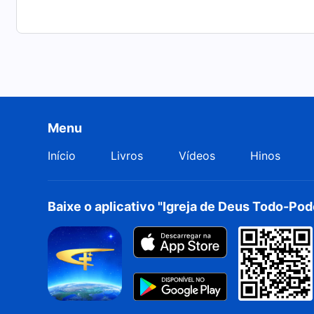
Menu
Início
Livros
Vídeos
Hinos
Baixe o aplicativo "Igreja de Deus Todo-Po