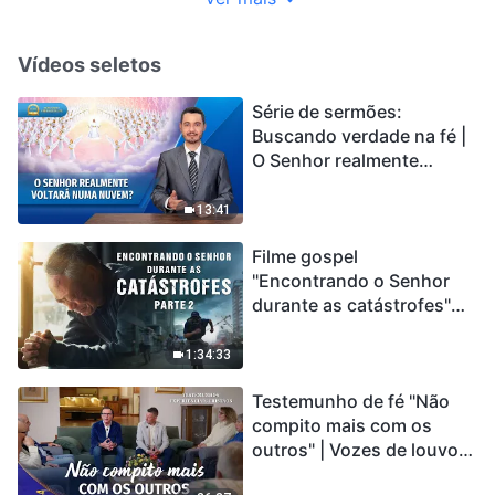
Vídeos seletos
Série de sermões:
Buscando verdade na fé |
O Senhor realmente
voltará numa nuvem?
13:41
Filme gospel
"Encontrando o Senhor
durante as catástrofes"
(Parte 2) A Terra está
entrando em um “Evento
1:34:33
de extinção em massa”. As
Testemunho de fé "Não
catástrofes ccontecem, a
compito mais com os
humanidade está
outros" | Vozes de louvor
entrando em contagem
2026
regressiva, você