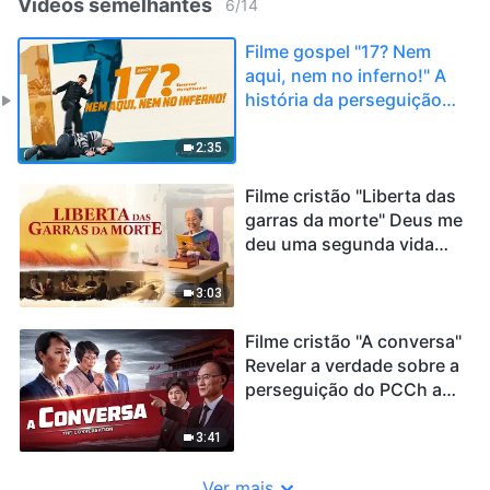
Vídeos semelhantes
6
/
14
Filme gospel "17? Nem
aqui, nem no inferno!" A
história da perseguição
sofrida por um jovem
cristão (Trailer)
2:35
Filme cristão "Liberta das
garras da morte" Deus me
deu uma segunda vida
(Trailer)
3:03
Filme cristão "A conversa"
Revelar a verdade sobre a
perseguição do PCCh aos
cristãos (Trailer)
3:41
Ver mais