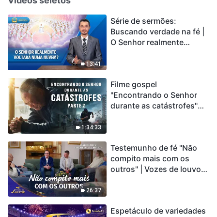
Vídeos seletos
Série de sermões:
Buscando verdade na fé |
O Senhor realmente
voltará numa nuvem?
13:41
Filme gospel
"Encontrando o Senhor
durante as catástrofes"
(Parte 2) A Terra está
entrando em um “Evento
1:34:33
de extinção em massa”. As
Testemunho de fé "Não
catástrofes ccontecem, a
compito mais com os
humanidade está
outros" | Vozes de louvor
entrando em contagem
2026
regressiva, você
encontrou uma maneira
26:37
de sobreviver?
Espetáculo de variedades