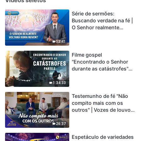
Vídeos seletos
Série de sermões:
Buscando verdade na fé |
O Senhor realmente
voltará numa nuvem?
13:41
Filme gospel
"Encontrando o Senhor
durante as catástrofes"
(Parte 2) A Terra está
entrando em um “Evento
1:34:33
de extinção em massa”. As
Testemunho de fé "Não
catástrofes ccontecem, a
compito mais com os
humanidade está
outros" | Vozes de louvor
entrando em contagem
2026
regressiva, você
encontrou uma maneira
26:37
de sobreviver?
Espetáculo de variedades