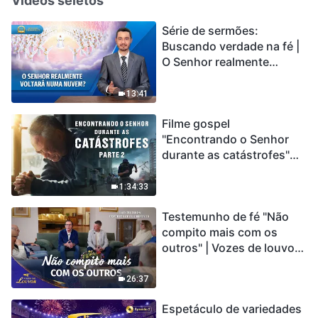
Vídeos seletos
Série de sermões:
Buscando verdade na fé |
O Senhor realmente
voltará numa nuvem?
13:41
Filme gospel
"Encontrando o Senhor
durante as catástrofes"
(Parte 2) A Terra está
entrando em um “Evento
1:34:33
de extinção em massa”. As
Testemunho de fé "Não
catástrofes ccontecem, a
compito mais com os
humanidade está
outros" | Vozes de louvor
entrando em contagem
2026
regressiva, você
encontrou uma maneira
26:37
de sobreviver?
Espetáculo de variedades