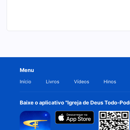
Menu
Início
Livros
Vídeos
Hinos
Baixe o aplicativo "Igreja de Deus Todo-Po