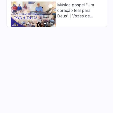
Música gospel "Um
Palavras diárias de Deus:
coração leal para
Conhecendo a obra de Deus |
Deus" | Vozes de
Trecho 155
8:52
louvor 2026
6:26
Palavras diárias de Deus:
Conhecendo a obra de Deus |
Trecho 156
8:49
Palavras diárias de Deus:
Conhecendo a obra de Deus |
Trecho 157
9:01
Palavras diárias de Deus:
Conhecendo a obra de Deus |
Trecho 158
6:02
Palavras diárias de Deus:
Conhecendo a obra de Deus |