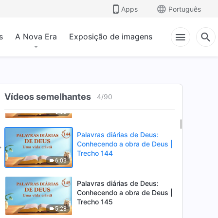
Trecho 141
Apps
Português
5:51
s
A Nova Era
Exposição de imagens
Palavras diárias de Deus:
Conhecendo a obra de Deus |
Trecho 142
7:09
Palavras diárias de Deus:
Conhecendo a obra de Deus |
Vídeos semelhantes
4
/
90
Trecho 143
6:58
Palavras diárias de Deus:
Conhecendo a obra de Deus |
Trecho 144
6:03
Palavras diárias de Deus:
Conhecendo a obra de Deus |
Trecho 145
5:28