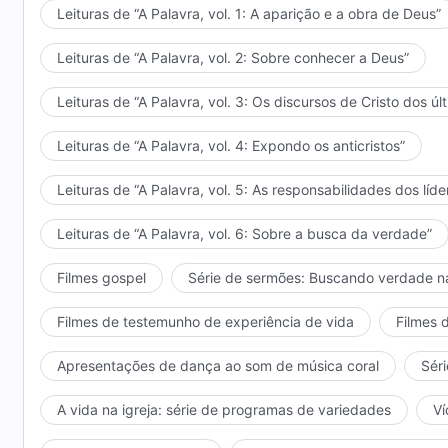
maravilhoso, tão grande, porque Ele é todo-poderoso
Leituras de “A Palavra, vol. 1: A aparição e a obra de Deus”
capaz de realizar sinais e maravilhas e pode curar o
Leituras de “A Palavra, vol. 2: Sobre conhecer a Deus”
algumas pessoas vão dizer-lhe: “Os espíritos malig
confundir a imagem de Deus com a de Satanás? Hoje
Leituras de “A Palavra, vol. 3: Os discursos de Cristo dos úl
diversas realizações e das muitas formas pelas quais 
conquistar o homem e torná-lo perfeito. O homem acr
Leituras de “A Palavra, vol. 4: Expondo os anticristos”
porque Ele é capaz de mostrar sinais e maravilhas 
conhecendo os feitos reais de Deus, como Ele opera,
Leituras de “A Palavra, vol. 5: As responsabilidades dos líde
Ele torna o homem perfeito — apenas conhecendo e
Leituras de “A Palavra, vol. 6: Sobre a busca da verdade”
Deus e entender Seu caráter. O que Ele gosta, o que
os gostos e desgostos de Deus, você pode diferenciar
Filmes gospel
Série de sermões: Buscando verdade n
conhecimento de Deus existe progresso real em sua
obra de Deus e deve endireitar seu ponto de vista s
Filmes de testemunho de experiência de vida
Filmes 
Apresentações de dança ao som de música coral
Séri
A vida na igreja: série de programas de variedades
Ví