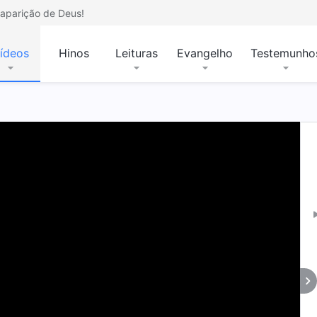
aparição de Deus!
ídeos
Hinos
Leituras
Evangelho
Testemunho