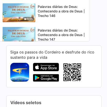
Palavras diárias de Deus:
Conhecendo a obra de Deus |
Trecho 146
9:05
Palavras diárias de Deus:
Conhecendo a obra de Deus |
Trecho 147
13:16
Siga os passos do Cordeiro e desfrute do rico
Palavras diárias de Deus:
sustento para a vida
Conhecendo a obra de Deus |
Trecho 148
6:22
Palavras diárias de Deus:
Conhecendo a obra de Deus |
Trecho 149
9:39
Palavras diárias de Deus:
Vídeos seletos
Conhecendo a obra de Deus |