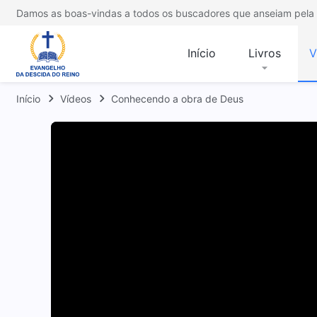
Damos as boas-vindas a todos os buscadores que anseiam pela 
Início
Livros
V
Início
Vídeos
Conhecendo a obra de Deus