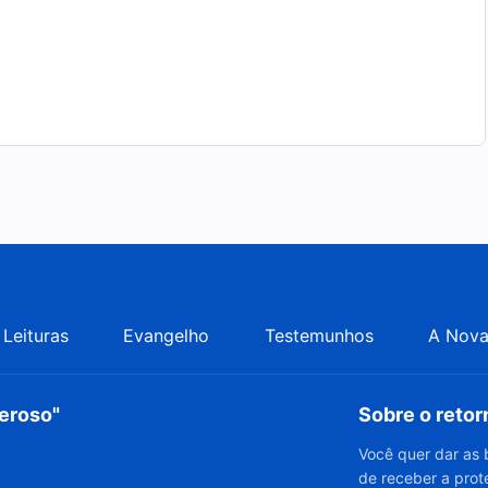
Leituras
Evangelho
Testemunhos
A Nova
deroso"
Sobre o reto
Você quer dar as 
de receber a prot