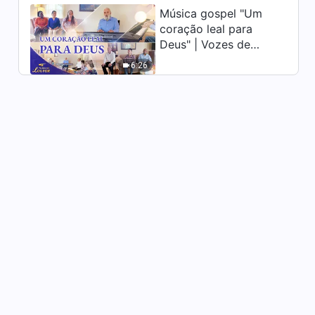
Música gospel "Um
coração leal para
Deus" | Vozes de
louvor 2026
6:26