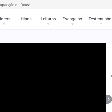
aparição de Deus!
ídeos
Hinos
Leituras
Evangelho
Testemunho