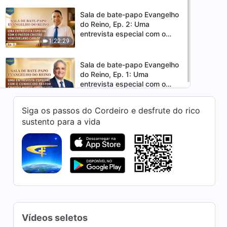
ilha Reunião, França
Sala de bate-papo Evangelho
do Reino, Ep. 2: Uma
entrevista especial com o
1:22:29
pastor cristão venezuelano
Carlos Gil
Sala de bate-papo Evangelho
do Reino, Ep. 1: Uma
entrevista especial com o
1:23:35
conhecido pastor cristão
norte-americano Luis Caquias
Siga os passos do Cordeiro e desfrute do rico
sustento para a vida
Vídeos seletos