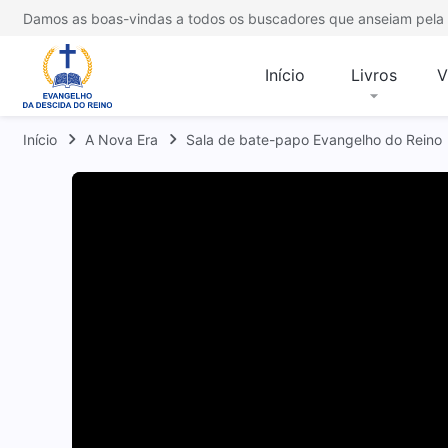
Damos as boas-vindas a todos os buscadores que anseiam pela 
Início
Livros
V
Início
A Nova Era
Sala de bate-papo Evangelho do Reino