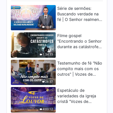
Série de sermões:
Buscando verdade na
fé | O Senhor realmente
voltará numa nuvem?
13:41
Filme gospel
"Encontrando o Senhor
durante as catástrofes"
(Parte 2) A Terra está
1:34:33
entrando em um
Testemunho de fé "Não
“Evento de extinção
compito mais com os
em massa”. As
outros" | Vozes de
catástrofes ccontecem,
louvor 2026
a humanidade está
26:37
entrando em contagem
Espetáculo de
regressiva, você
variedades da igreja
encontrou uma maneira
cristã "Vozes de
de sobreviver?
louvor" (Episódio 2)
4:03:12