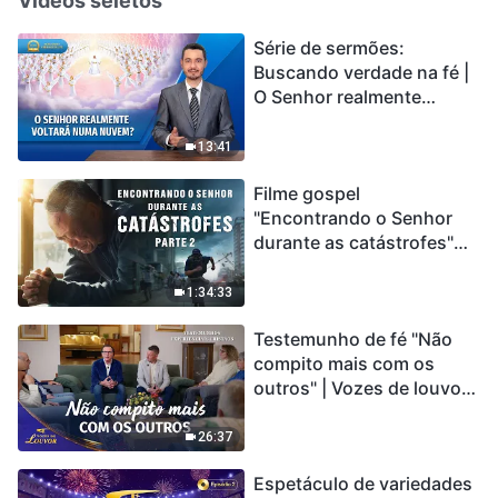
Vídeos seletos
Série de sermões:
Buscando verdade na fé |
O Senhor realmente
voltará numa nuvem?
13:41
Filme gospel
"Encontrando o Senhor
durante as catástrofes"
(Parte 2) A Terra está
entrando em um “Evento
1:34:33
de extinção em massa”. As
Testemunho de fé "Não
catástrofes ccontecem, a
compito mais com os
humanidade está
outros" | Vozes de louvor
entrando em contagem
2026
regressiva, você
encontrou uma maneira
26:37
de sobreviver?
Espetáculo de variedades