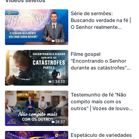
Vídeos seletos
Série de sermões:
Buscando verdade na fé |
O Senhor realmente
voltará numa nuvem?
13:41
Filme gospel
"Encontrando o Senhor
durante as catástrofes"
(Parte 2) A Terra está
entrando em um “Evento
1:34:33
de extinção em massa”. As
Testemunho de fé "Não
catástrofes ccontecem, a
compito mais com os
humanidade está
outros" | Vozes de louvor
entrando em contagem
2026
regressiva, você
encontrou uma maneira
26:37
de sobreviver?
Espetáculo de variedades