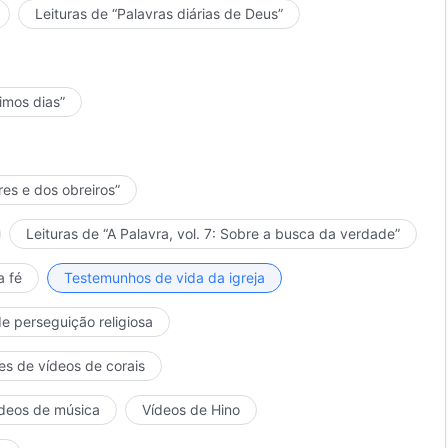
Leituras de “Palavras diárias de Deus”
timos dias”
res e dos obreiros”
Leituras de “A Palavra, vol. 7: Sobre a busca da verdade”
a fé
Testemunhos de vida da igreja
de perseguição religiosa
es de vídeos de corais
deos de música
Vídeos de Hino