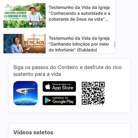
Testemunho da Vida da Igreja
"Conhecendo a autoridade e a
soberania de Deus na vida"
24:14
(Dublado)
Testemunho da Vida da Igreja
"Ganhando bênçãos por meio
do infortúnio" (Dublado)
31:07
Siga os passos do Cordeiro e desfrute do rico
Testemunho de fé "Erguendo-
sustento para a vida
se da opressão das trevas"
(Dublado)
18:18
Testemunho da Vida da Igreja
"Aprendi a me coordenar com
os outros" (Dublado)
20:58
Testemunho de fé "Milagres
Vídeos seletos
da vida" (Dublado)