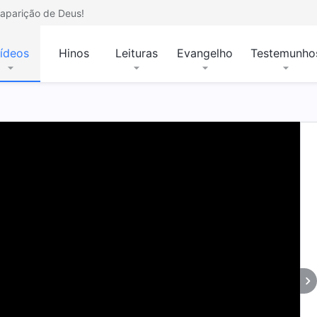
aparição de Deus!
ídeos
Hinos
Leituras
Evangelho
Testemunho