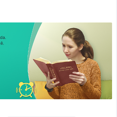
da.
ê.