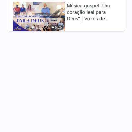
Música gospel "Um
Testemunho de fé "Quando
coração leal para
eu tinha dezoito anos" A
história real dos cristão
Deus" | Vozes de
23:18
(Dublado)
louvor 2026
6:26
Testemunho da Vida da Igreja
"Quem disse que um caráter
arrogante não pode ser
26:46
mudado?" (Dublado)
Testemunho da Vida da Igreja
"As palavras de Deus me
transformaram" (Dublado)
20:34
Testemunho da Vida da Igreja
"Liberto ao abandonar o
egoismo" A história real dos
26:32
cristão (Dublado)
Testemunho da Vida da Igreja
"Uma cura para a inveja" A