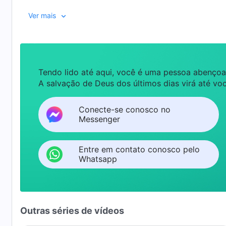
sua habilidade de trabalhar com os outros?
Ver mais
Tendo lido até aqui, você é uma pessoa abençoa
A salvação de Deus dos últimos dias virá até voc
Conecte-se conosco no
Messenger
Entre em contato conosco pelo
Whatsapp
Outras séries de vídeos