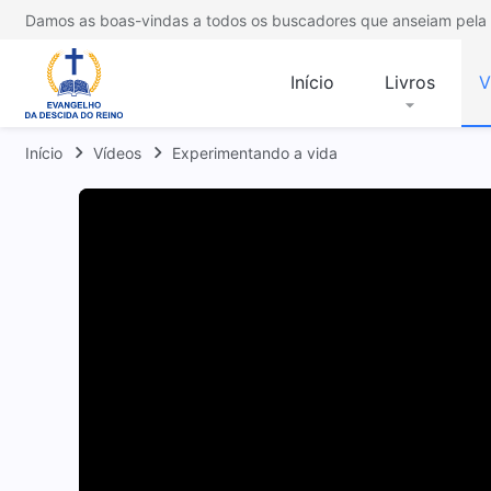
Damos as boas-vindas a todos os buscadores que anseiam pela 
Início
Livros
V
Início
Vídeos
Experimentando a vida