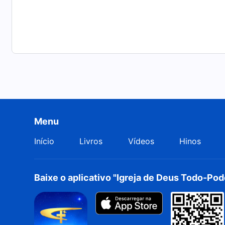
Menu
Início
Livros
Vídeos
Hinos
Baixe o aplicativo "Igreja de Deus Todo-Po