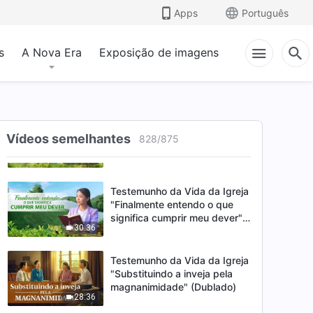
essencial para uma
Apps
Português
31:26
coordenação harmoniosa"
s
A Nova Era
Exposição de imagens
Testemunho de fé "Finalmente
aprendi como cumprir meu
dever" (Dublado)
28:37
Testemunho de fé "Uma
semelhança humana pode ser
Vídeos semelhantes
828
/
875
alcançada resolvendo a
29:34
arrogância" (Dublado)
Testemunho da Vida da Igreja
"Finalmente entendo o que
significa cumprir meu dever"
30:36
(Dublado)
Testemunho da Vida da Igreja
"Substituindo a inveja pela
magnanimidade" (Dublado)
28:36