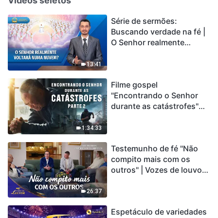
Vídeos seletos
Série de sermões:
Buscando verdade na fé |
O Senhor realmente
voltará numa nuvem?
13:41
Filme gospel
"Encontrando o Senhor
durante as catástrofes"
(Parte 2) A Terra está
entrando em um “Evento
1:34:33
de extinção em massa”. As
Testemunho de fé "Não
catástrofes ccontecem, a
compito mais com os
humanidade está
outros" | Vozes de louvor
entrando em contagem
2026
regressiva, você
encontrou uma maneira
26:37
de sobreviver?
Espetáculo de variedades