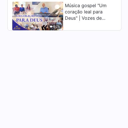
Música gospel "Um
coração leal para
Deus" | Vozes de
louvor 2026
6:26