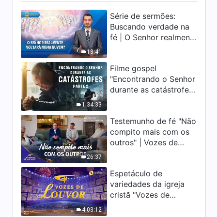
Série de sermões:
3:23
Buscando verdade na
fé | O Senhor realmente
Documentário da Igreja de
Deus Todo-Poderoso
voltará numa nuvem?
13:41
"Crônicas da perseguição
1:36
religiosa na China" (Trailer)
Filme gospel
"Encontrando o Senhor
durante as catástrofes"
(Parte 2) A Terra está
1:34:33
entrando em um
Testemunho de fé "Não
“Evento de extinção
compito mais com os
em massa”. As
outros" | Vozes de
catástrofes ccontecem,
louvor 2026
a humanidade está
26:37
entrando em contagem
Espetáculo de
regressiva, você
variedades da igreja
encontrou uma maneira
cristã "Vozes de
de sobreviver?
louvor" (Episódio 2)
4:03:12