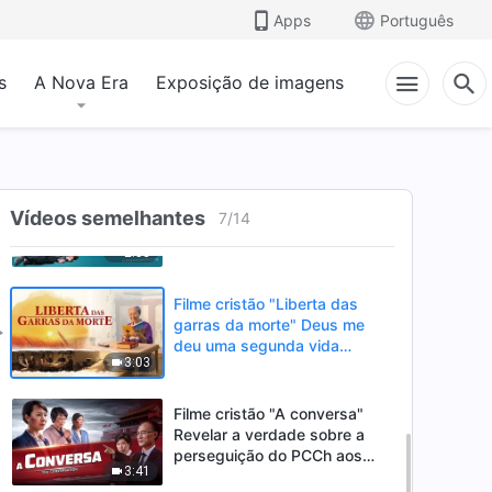
verdadeira de um cristão de
Apps
Português
3:27
20 anos (Trailer)
s
A Nova Era
Exposição de imagens
Filme cristão "Marcada" 28
anos de perseguição
sangrenta e de partir o
2:35
coração pelo Partido
Comunista Chinês (Trailer)
Filme gospel "17? Nem aqui,
nem no inferno!" A história da
Vídeos semelhantes
7
/
14
perseguição sofrida por um
2:35
jovem cristão (Trailer)
Filme cristão "Liberta das
garras da morte" Deus me
deu uma segunda vida
3:03
(Trailer)
Filme cristão "A conversa"
Revelar a verdade sobre a
perseguição do PCCh aos
3:41
cristãos (Trailer)