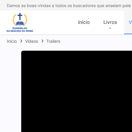
Damos as boas-vindas a todos os buscadores que anseiam pela 
Início
Livros
V
Início
Vídeos
Trailers