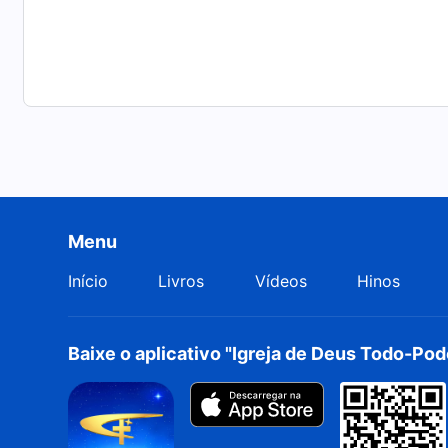
Menu
Início
Livros
Vídeos
Hinos
Baixe o aplicativo "Igreja de Deus Todo-Po