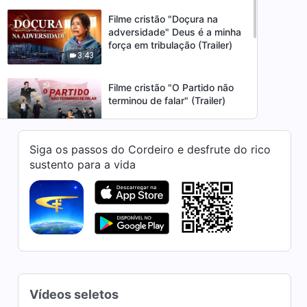
Filme cristão "Doçura na
adversidade" Deus é a minha
força em tribulação (Trailer)
3:43
Filme cristão "O Partido não
terminou de falar" (Trailer)
2:14
Siga os passos do Cordeiro e desfrute do rico
Filme cristão "Nas
sustento para a vida
profundezas do inverno"
Deus é o poder da minha vida
1:43
(Trailer)
Filme cristão "Reeducação
vermelha em casa" Os
cristãos decidem seguir
2:46
Jesus (Trailer)
Filme cristão "As mentiras do
Vídeos seletos
comunismo" (Trailer)