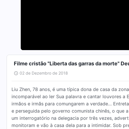
Filme cristão "Liberta das garras da morte" D
02 de Dezembro de 2018
Liu Zhen, 78 anos, é uma típica dona de casa da zona 
incomparável ao ler Sua palavra e cantar louvores a
irmãos e irmãs para comungarem a verdade… Entretan
e perseguida pelo governo comunista chinês, o que a 
um interrogatório na delegacia por três vezes, adver
monitoram e vão à casa dela para a intimidar. Sob p