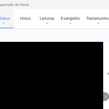
aparição de Deus!
ídeos
Hinos
Leituras
Evangelho
Testemunho