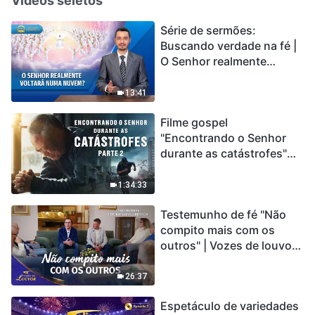
Vídeos seletos
Série de sermões:
Buscando verdade na fé |
O Senhor realmente
voltará numa nuvem?
13:41
Filme gospel
"Encontrando o Senhor
durante as catástrofes"
(Parte 2) A Terra está
entrando em um “Evento
1:34:33
de extinção em massa”. As
Testemunho de fé "Não
catástrofes ccontecem, a
compito mais com os
humanidade está
outros" | Vozes de louvor
entrando em contagem
2026
regressiva, você
encontrou uma maneira
26:37
de sobreviver?
Espetáculo de variedades