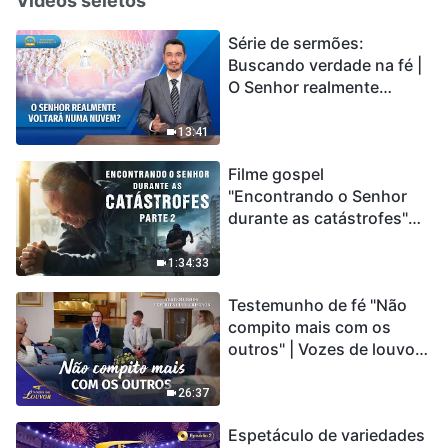
Vídeos seletos
Série de sermões:
Buscando verdade na fé |
O Senhor realmente
voltará numa nuvem?
13:41
Filme gospel
"Encontrando o Senhor
durante as catástrofes"
(Parte 2) A Terra está
entrando em um “Evento
1:34:33
de extinção em massa”. As
Testemunho de fé "Não
catástrofes ccontecem, a
compito mais com os
humanidade está
outros" | Vozes de louvor
entrando em contagem
2026
regressiva, você
encontrou uma maneira
26:37
de sobreviver?
Espetáculo de variedades