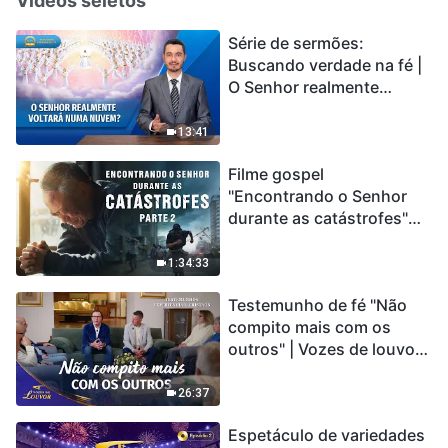
Vídeos seletos
Série de sermões:
Buscando verdade na fé |
O Senhor realmente
voltará numa nuvem?
13:41
Filme gospel
"Encontrando o Senhor
durante as catástrofes"
(Parte 2) A Terra está
entrando em um “Evento
1:34:33
de extinção em massa”. As
Testemunho de fé "Não
catástrofes ccontecem, a
compito mais com os
humanidade está
outros" | Vozes de louvor
entrando em contagem
2026
regressiva, você
encontrou uma maneira
26:37
de sobreviver?
Espetáculo de variedades