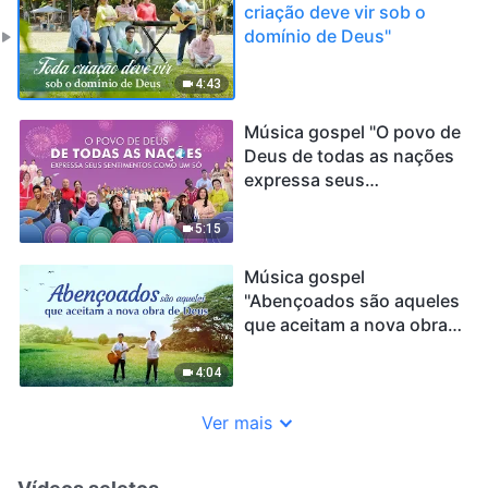
criação deve vir sob o
domínio de Deus"
4:43
Música gospel "O povo de
Deus de todas as nações
expressa seus
sentimentos como um só"
5:15
Música gospel
"Abençoados são aqueles
que aceitam a nova obra
de Deus"
4:04
Ver mais