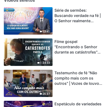
Vídeos seletos
Série de sermões:
Buscando verdade na fé |
O Senhor realmente
voltará numa nuvem?
13:41
Filme gospel
"Encontrando o Senhor
durante as catástrofes"
(Parte 2) A Terra está
entrando em um “Evento
1:34:33
de extinção em massa”. As
Testemunho de fé "Não
catástrofes ccontecem, a
compito mais com os
humanidade está
outros" | Vozes de louvor
entrando em contagem
2026
regressiva, você
encontrou uma maneira
26:37
de sobreviver?
Espetáculo de variedades