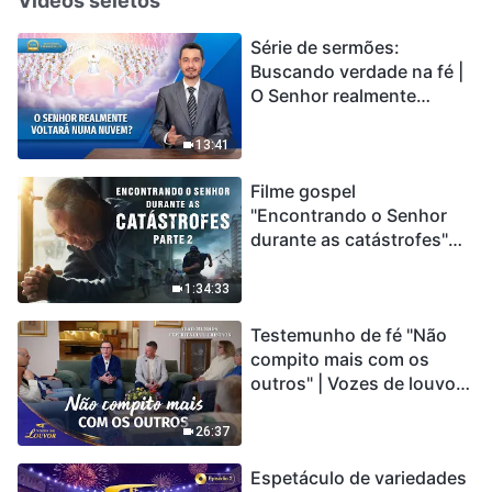
Vídeos seletos
Série de sermões:
Buscando verdade na fé |
O Senhor realmente
voltará numa nuvem?
13:41
Filme gospel
"Encontrando o Senhor
durante as catástrofes"
(Parte 2) A Terra está
entrando em um “Evento
1:34:33
de extinção em massa”. As
Testemunho de fé "Não
catástrofes ccontecem, a
compito mais com os
humanidade está
outros" | Vozes de louvor
entrando em contagem
2026
regressiva, você
encontrou uma maneira
26:37
de sobreviver?
Espetáculo de variedades