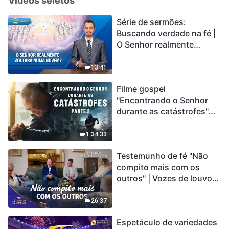
Vídeos seletos
Série de sermões:
Buscando verdade na fé |
O Senhor realmente
voltará numa nuvem?
13:41
Filme gospel
"Encontrando o Senhor
durante as catástrofes"
(Parte 2) A Terra está
entrando em um “Evento
1:34:33
de extinção em massa”. As
Testemunho de fé "Não
catástrofes ccontecem, a
compito mais com os
humanidade está
outros" | Vozes de louvor
entrando em contagem
2026
regressiva, você
encontrou uma maneira
26:37
de sobreviver?
Espetáculo de variedades