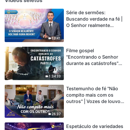
Vídeos seletos
Série de sermões:
Buscando verdade na fé |
O Senhor realmente
voltará numa nuvem?
13:41
Filme gospel
"Encontrando o Senhor
durante as catástrofes"
(Parte 2) A Terra está
entrando em um “Evento
1:34:33
de extinção em massa”. As
Testemunho de fé "Não
catástrofes ccontecem, a
compito mais com os
humanidade está
outros" | Vozes de louvor
entrando em contagem
2026
regressiva, você
encontrou uma maneira
26:37
de sobreviver?
Espetáculo de variedades