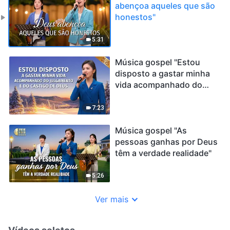
abençoa aqueles que são
honestos"
5:31
Música gospel "Estou
disposto a gastar minha
vida acompanhado do
julgamento e do castigo
de Deus"
7:23
Música gospel "As
pessoas ganhas por Deus
têm a verdade realidade"
5:26
Ver mais