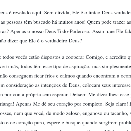
eus é revelado aqui. Sem dúvida, Ele é o único Deus verdad
s pessoas têm buscado há muitos anos! Quem pode trazer as c
vras? Apenas o nosso Deus Todo-Poderoso. Assim que Ele fala
ão dizer que Ele é o verdadeiro Deus?
 todos vocês estão dispostos a cooperar Comigo, e acredito 
e irmãs, todos têm esse tipo de aspiração, mas simplesment
e não conseguem ficar frios e calmos quando encontram a ocorr
m consideração as intenções de Deus, colocam seus interesse
m por conta própria sem esperar. Deixem-Me dizer-lhes: esse j
riança! Apenas Me dê seu coração por completo. Seja claro! 
posses, nem que você, de modo zeloso, enganoso ou tacanho,
ieto e de coração puro, espere e busque quando surgirem probl