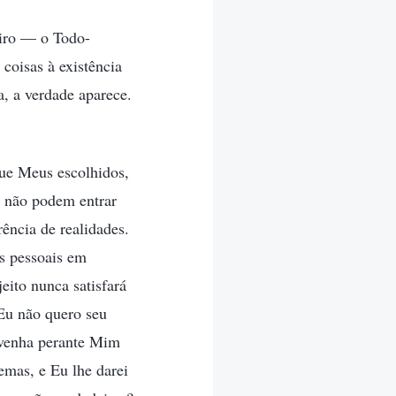
eiro — o Todo-
oisas à existência
, a verdade aparece.
que Meus escolhidos,
e não podem entrar
ência de realidades.
s pessoais em
eito nunca satisfará
Eu não quero seu
 venha perante Mim
emas, e Eu lhe darei