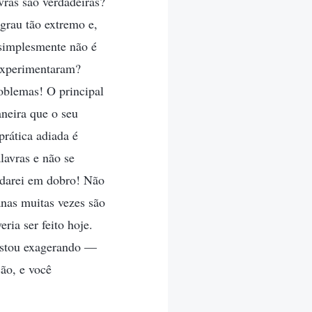
ras são verdadeiras?
grau tão extremo e,
simplesmente não é
 experimentaram?
oblemas! O principal
neira que o seu
rática adiada é
avras e não se
 darei em dobro! Não
as muitas vezes são
ria ser feito hoje.
 estou exagerando —
ção, e você