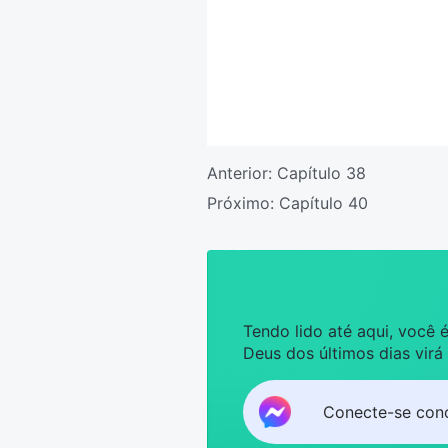
Anterior:
Capítulo 38
Próximo:
Capítulo 40
Tendo lido até aqui, você
Deus dos últimos dias virá
Conecte-se con