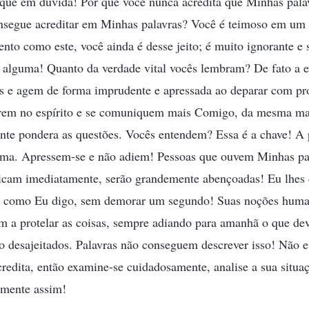
ique em dúvida! Por que você nunca acredita que Minhas palav
nsegue acreditar em Minhas palavras? Você é teimoso em um 
 como este, você ainda é desse jeito; é muito ignorante e 
a alguma! Quanto da verdade vital vocês lembram? De fato a
s e agem de forma imprudente e apressada ao deparar com pr
trem no espírito e se comuniquem mais Comigo, da mesma ma
nte pondera as questões. Vocês entendem? Essa é a chave! A p
ma. Apressem-se e não adiem! Pessoas que ouvem Minhas pal
ticam imediatamente, serão grandemente abençoadas! Eu lhes
 como Eu digo, sem demorar um segundo! Suas noções human
m a protelar as coisas, sempre adiando para amanhã o que deve
ão desajeitados. Palavras não conseguem descrever isso! Não
acredita, então examine-se cuidadosamente, analise a sua situa
lmente assim!