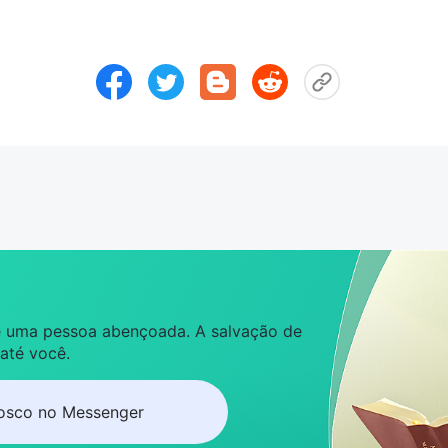
 é uma pessoa abençoada. A salvação de
 até você.
osco no Messenger